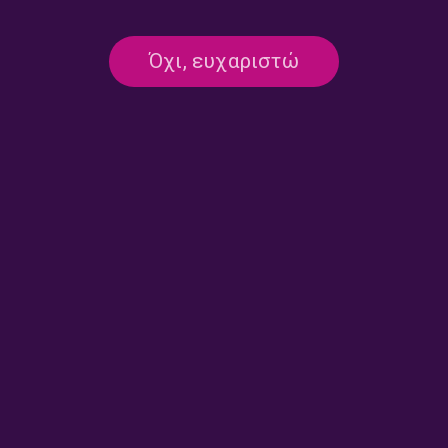
Όχι, ευχαριστώ
“Τοπογραφία Ήχων” με την
“Τοπογραφία Ήχων” με την
Αφροδίτη Κοσμά | 09.03.2024
Αφροδίτη Κοσμά | 24.02.2024