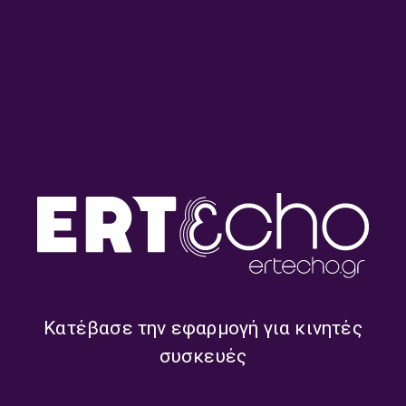
Θανάσης Χρήστου: «Η
Ο Χρήστος Γεωργίου,
Καλαμάτα η πρώτη
κάτοικος Ντουμπάι, στο
συγκροτημένη επαναστατική
ραδιόφωνο της ΕΡΤ
πράξη του ’21»
Καλαμάτας | 18.03.2026
ΕΡΤ Περιφέρεια
Κατέβασε την εφαρμογή για κινητές
συσκευές
ΒΟΛΟΣ