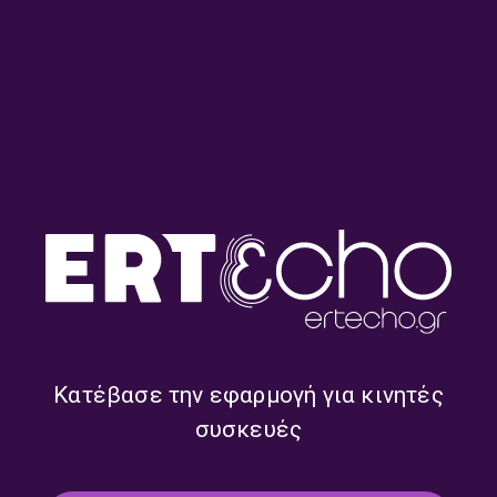
Η Νόρα Δράκου στην
Αφιέρωμα στην Παγκόσμια
εκπομπή “Sports στις 12” |
Ημέρα Ραδιοφώνου |
03.06.2024
13.02.2024
ΕΡΤ Περιφέρεια
Κατέβασε την εφαρμογή για κινητές
συσκευές
ΒΟΛΟΣ