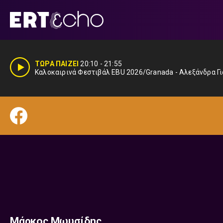
Μετάβαση
σε
περιεχόμενο
ΤΩΡΑ ΠΑΙΖΕΙ
20:10
-
21:55
Καλοκαιρινά Φεστιβάλ EBU 2026/Granada - Αλεξάνδρα Γι
Μάρκος Μωυσίδης