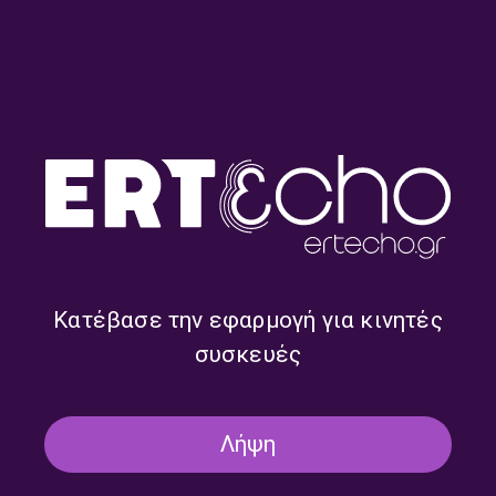
Ιουλίου 2026
08/07/2026
ΜΑΘΗΜΑΤΑ ΠΙΑΝΟΥ
Friedrich Gulda [III] | Πέμπτη 02
Ιουλίου 2026
02/07/2026
Κατέβασε την εφαρμογή για κινητές
συσκευές
Η ΚΑΜΑΡΑ ΜΕ ΤΑ ΜΥΣΤΙΚΑ
Μουσική Δωματίου από τις Χώρες
της Βαλτικής [IV] | Τετάρτη 01
Λήψη
Ιουλίου 2026
01/07/2026