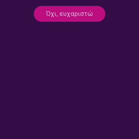
Όχι, ευχαριστώ
ΜΑΘΗΜΑΤΑ ΠΙΑΝΟΥ
Friedrich Gulda [II] | Πέμπτη 18
Ιουνίου 2026
18/06/2026
Η ΚΑΜΑΡΑ ΜΕ ΤΑ ΜΥΣΤΙΚΑ
Μουσική Δωματίου από τις Χώρες
της Βαλτικής [III] | Τετάρτη 17
Ιουνίου 2026
17/06/2026