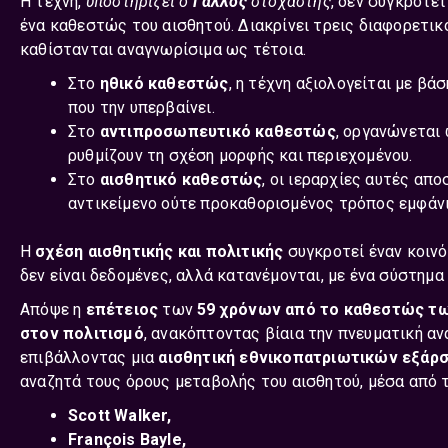
H τέχνη,
υποστηρίζει ο
Γάλλος
στοχαστής
, δεν συγκροτε
ένα καθεστώς του αισθητού. Διακρίνει τρεις διαφορετι
καθίστανται αναγνωρίσιμα ως τέτοια.
Στο
ηθικό καθεστώς
, η τέχνη αξιολογείται με βά
που την υπερβαίνει.
Στο
αντιπροσωπευτικό καθεστώς
, οργανώνεται
ρυθμίζουν τη σχέση μορφής και περιεχομένου.
Στο
αισθητικό καθεστώς
, οι ιεραρχίες αυτές απ
αντικείμενο ούτε προκαθορισμένος τρόπος εμφάνι
Η
σχέση αισθητικής και πολιτικής
συγκροτεί έναν κοιν
δεν είναι δεδομένες, αλλά κατανέμονται, με ένα σύστημα
Απόψε η
επέτειος
των
59 χρόνων από το καθεστώς τ
στον πολιτισμό
, ανακόπτοντας βίαια την πνευματική α
επιβάλλοντας μια
αισθητική εθνικοπατριωτικών εξάρσ
αναζητά τους όρους μεταβολής του αισθητού, μέσα από 
Scott Walker
,
François Bayle
,