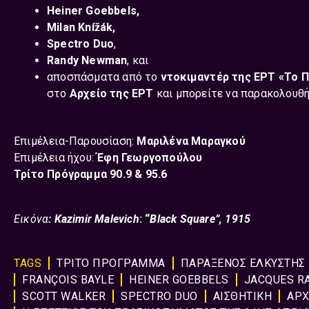
Heiner Goebbels
,
Milan Knížák
,
Spectro Duo
,
Randy Newman
, και
αποσπάσματα από
το
ντοκιμαντέρ της ΕΡΤ «Το 
στο
Αρχείο της ΕΡΤ
και μπορείτε να παρακολουθ
Επιμέλεια-Παρουσίαση:
Μαριλένα Μαραγκού
Επιμέλεια ήχου:
Έφη Γεωργοπούλου
Τρίτο Πρόγραμμα 90.9 & 95.6
Εικόνα
:
Kazimir Malevich
: “
Black Square”, 1915
TAGS
ΤΡΙΤΟ ΠΡΟΓΡΑΜΜΑ
ΠΑΡΑΞΕΝΟΣ ΕΛΚΥΣΤΗΣ
FRANÇOIS BAYLE
HEINER GOEBBELS
JACQUES R
SCOTT WALKER
SPECTRO DUO
ΑΙΣΘΗΤΙΚΗ
ΑΡΧ