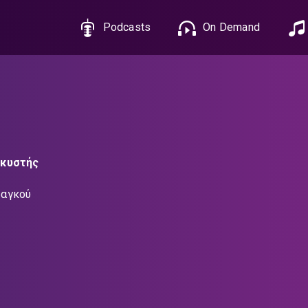
Podcasts
On Demand
λκυστής
ραγκού