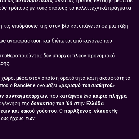
ίται
ως
αυτόνομο πεδίο
, αλλά
ως
τρόπος ένταξης μέσα σε
κούς τρόπους με τους οποίους τα καλλιτεχνικά πράγματα
ση τις επιδράσεις της στον βίο και υπάγεται σε μια τάξη
 ως αναπαράσταση και διέπεται από κανόνες που
οσταθεροποιούνται: δεν υπάρχει πλέον προνομιακό
σης.
ό χώρο, μέσα στον οποίο η ορατότητα και η ακουστότητα
 που ο
Rancière
ονομάζει
«μερισμό του αισθητού»
.
ων συνταγματαρχών
, που κατάφερε ένα
καίριο πλήγμα
ναγέννηση της
δεκαετίας του ’60
στην
Ελλάδα
εων και κακού γούστου
. Ο
παρΑξενος_ελκυστΗς
τους ήχους των: