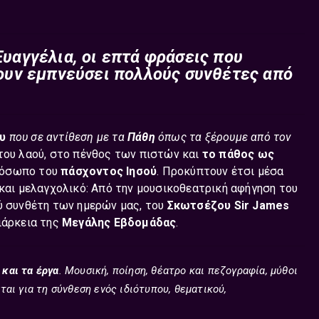
υαγγέλια, οι επτά φράσεις που
χουν εμπνεύσει πολλούς συνθέτες από
ου
που σε αντίθεση με τα
Πάθη
όπως τα ξέρουμε από τον
 του λαού, στο πένθος των πιστών και
το πάθος ως
πρόσωπο του
πάσχοντος Ιησού
. Προκύπτουν έτσι μέσα
 και μελαγχολικό: Από την μουσικοθεατρική αφήγηση του
ού συνθέτη των ημερών μας, του
Σκωτσέζου Sir James
ιάρκεια της
Μεγάλης Εβδομάδας
.
 και τα έργα
. Μουσική, ποίηση, θέατρο και πεζογραφία, μύθοι
αι για τη σύνθεση ενός ιδιότυπου, θεματικού,