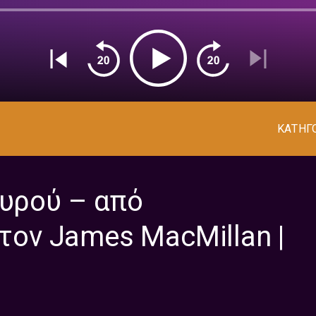
ΚΑΤΗΓ
αυρού – από
 τον James MacMillan |