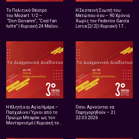
Το Πολιτικό Θέατρο
Η Σκοτεινή Σιωπή του
του Mozart: 1/2 –
Μετώπου σου – 90 Χρόνια
“Don Giovanni”, “Così fan
Χωρίς τον Federico García
tutte” | Κυριακή 24 Μαΐου
Lorca [2/2] | Κυριακή 17
2026
Μαΐου 2026
Η Κλητή και Αγία Ημέρα –
Όσοι Αρνούνται να
Πασχαλινοί Ύμνοι από το
Παρηγορηθούν – 2 |
Πρώιμο Μπαρόκ ως τον
22.03.2026
Μοντερνισμό | Κυριακή του
Πάσχα 12 Απριλίου 2026