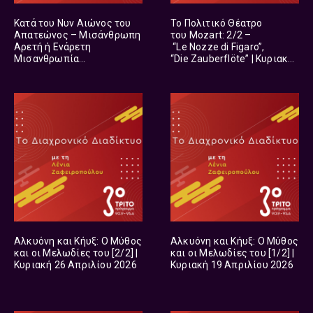
Κατά του Νυν Αιώνος του
Το Πολιτικό Θέατρο
Απατεώνος – Μισάνθρωπη
του Mozart: 2/2 –
Αρετή ή Ενάρετη
“Le Nozze di Figaro”,
Μισανθρωπία
“Die Zauberflöte” | Κυριακή
στον Bach [1/2] | Κυριακή
31 Μαΐου 2026
07 Ιουνίου 2026
Αλκυόνη και Κήυξ: Ο Μύθος
Αλκυόνη και Κήυξ: Ο Μύθος
και οι Μελωδίες του [2/2] |
και οι Μελωδίες του [1/2] |
Κυριακή 26 Απριλίου 2026
Κυριακή 19 Απριλίου 2026