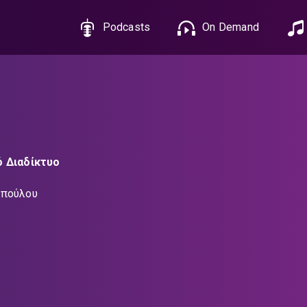
Podcasts
On Demand
ό Διαδίκτυο
οπούλου