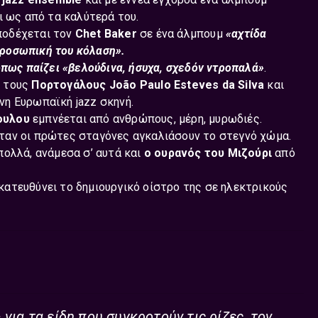
 ως από τα καλύτερά του.
ποδέχεται τον
Chet Baker
σε ένα άλμπουμ
«αχτίδα
προσωπική του κόλαση».
πως παίζει «βελούδινα, ήσυχα, σχεδόν ντροπαλά»
.
ε τους
Πορτογάλους
João Paulo Esteves da Silva
και
νη Eυρωπαϊκή jazz σκηνή.
ουλου
εμπνέεται από ανθρώπους, μέρη, μυρωδιές.
ταν οι πρώτες σταγόνες αγκαλιάσουν το στεγνό χώμα.
πολλά, ανάμεσα σ’ αυτά και
ο ουρανός του Μιζούρι
από
κατευθύνει το δημιουργικό οίστρο της σε ηλεκτρικούς
 για τα είδη που συγκροτούν τις ρίζες, τον