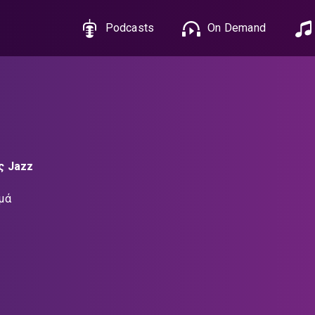
Podcasts
On Demand
ς Jazz
μά