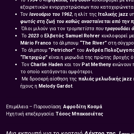
εξαιρετικών ενορχηστρώσεων που κατοχυρώνεται
Τον
Ιανουάριο του 1962
, η ελίτ της
Ιταλικής jazz
υ
φωτός στη ζωή του καθώς ανασταίνεται από την 
Όλοι μιλούν για τον
τρομπετίστα που
τραγουδάει ό
Το
2023
ο
Ελβετός
Samuel Rohrer
κυκλοφορεί μ
Mário Franco
το άλμπουμ
“The River”
στη σύγχρο
Το άλμπουμ
“Petrichor”
του
Ανδρέα Πολυζωγοπ
“Πετριχώρ”
είναι η μυρωδιά της πρώτης βροχής
ό
Τον
Charlie Haden
και τον
Pat Metheny
ενώνουν 
το οποίο κατάγονται αμφότεροι.
Με δροσερή αίσθηση της
παλιάς μελωδικής jazz
ήχους η
Melody Gardot
.
Επιμέλεια – Παρουσίαση:
Αφροδίτη Κοσμά
Ηχητική επεξεργασία:
Τάσος Μπακασιέτας
Μια εκπομπή για το κραταιό
Δέντρο της J𝒶𝓏𝓏
–