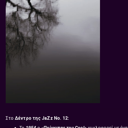
Στο
Δέντρο της JaZz Νο. 12:
Το
1954
ο
«Πρίγκιπας του Cool»
κυκλοφορεί με έν