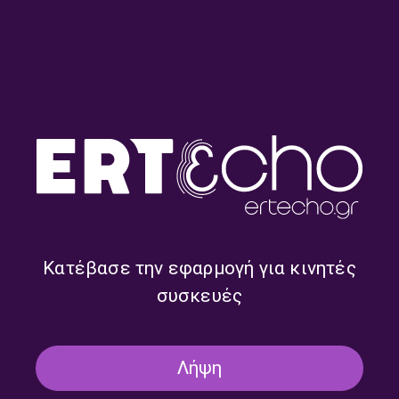
Η Πιο Ωραία Ιστορία Αγάπης |
Το Ατελεύτητο Τέρμα |
Κυριακή 28 Ιουνίου 2026
Κυριακή 21 Ιουνίου 2026
Κατέβασε την εφαρμογή για κινητές
συσκευές
Της Μη Συμμορφώσεως οι
Σχεδόν Έτοιμος: Κυνηγώντας
Άγιοι – Οι Μπεάτοι | Κυριακή
το Ακατόρθωτο | Κυριακή 31
14 Ιουνίου 2026
Μαΐου 2026
Λήψη