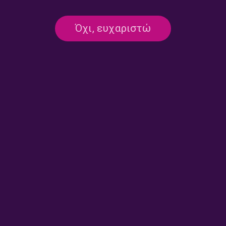
Όχι, ευχαριστώ
…Να Αντιστέκονται
Τα Αταίριαστα Μποτίνια
Δημιουργώντας; | Κυριακή 24
(του Marcel Proust) | Κυριακή
Μαΐου 2026
17 Μαΐου 2026