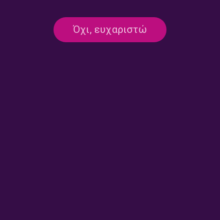
Όχι, ευχαριστώ
…Να Αντιστέκονται
Ο Απρόσκλητος Έρως, ο
Δημιουργώντας; | Κυριακή 24
Γνήσιος Έρως, – Με ή Άνευ
Μαΐου 2026
Συμπαίκτη; | Κυριακή 10
Μαΐου 2026