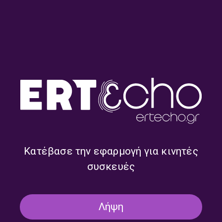
Η Πιο Ωραία Ιστορία Αγάπης |
Το Ατελεύτητο Τέρμα |
Κυριακή 28 Ιουνίου 2026
Κυριακή 21 Ιουνίου 2026
Κατέβασε την εφαρμογή για κινητές
συσκευές
Της Μη Συμμορφώσεως οι
Σχεδόν Έτοιμος: Κυνηγώντας
Άγιοι – Οι Μπεάτοι | Κυριακή
το Ακατόρθωτο | Κυριακή 31
14 Ιουνίου 2026
Μαΐου 2026
Λήψη