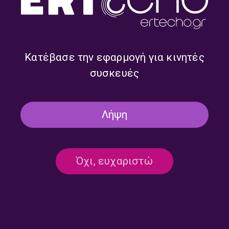
Κατέβασε την εφαρμογή για κινητές
συσκευές
Λήψη
«Ο Ήχος της Νύχτας» με τον
«Ο Ήχος της Νύχτας» με τον
Απόστολο Άννη | Δευτέρα 15
Απόστολο Άννη | Τετάρτη 10
Ιουνίου 2026
Ιουνίου 2026
Όχι, ευχαριστώ