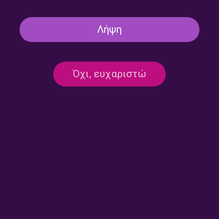
Λήψη
Όχι, ευχαριστώ
Ιάσωνας Ζαρίκος, Κώστας
Άρης Χατζηστεφάνου,
Παλούκης | 10.01.2026
Δαμιανός Αγραβαράς |
03.01.2026