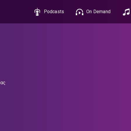
Podcasts
On Demand
κας