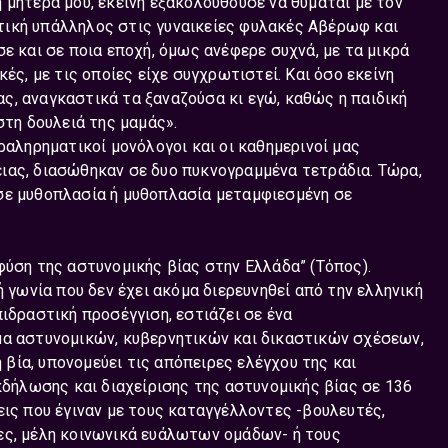
 μητέρα μου, εκείνη εξακολουθούσε να θυμάται με τον
τική υπάλληλος στις γυναικείες φυλακές Αβέρωφ και
ε και σε ποια εποχή, όμως ανέφερε συχνά, με τα μικρά
ές, με τις οποίες είχε συγχρωτιστεί. Και όσο εκείνη
ς, αναγκαστικά τα ξαναζούσα κι εγώ, καθώς η παιδική
στη δουλειά της μαμάς».
ραληρηματικοί μονόλογοι και οι καθημερινοί μας
ιας, διασώθηκαν σε δυο πυκνογραμμένα τετράδια. Τώρα,
σε μυθοπλασία ή μυθοπλασία μεταμφιεσμένη σε
φύση της αστυνομικής βίας στην Ελλάδα” (Τόπος).
ή γωνία που δεν έχει ακόμα διερευνηθεί από την ελληνική
ιδραστική προσέγγιση, εστιάζει σε ένα
μα αστυνομικών, κυβερνητικών και δικαστικών σχέσεων,
ή βία, υπονομεύει τις απόπειρες ελέγχου της και
εκδήλωσης και διαχείρισης της αστυνομικής βίας σε 136
εις που έγιναν με τους καταγγέλλοντες -βουλευτές,
ες, μέλη κοινωνικά ευάλωτων ομάδων- ή τους