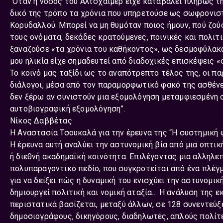
“Όταν η νόσος του Αλτσχάιμερ είχε καταβάλει πλήρως τη
δικό της τρόπο τα χρόνια που υπηρετούσε ως σωφρονισ
Κορυδαλλού. Μπορεί να μη θυμόταν ποιος ήμουν, πού ζούσ
τους ονόματα, δεκάδες κρατούμενες, ποινικές και πολιτικ
ξαναζούσε «τα χρόνια του καθήκοντος», ως δεσμοφύλακα
μου ηλικία είχε σημαδευτεί από διαδοχικές επισκέψεις «
Το κοινό μας ταξίδι ως το αναπότρεπτο τέλος της, οι πα
διάλογοι, μέσα από τον παραμορφωτικό φακό της ασθένε
δεν ξέρω αν συνιστούν μια εξομολόγηση μεταμφιεσμένη 
αυτοβιογραφική εξομολόγηση”.
Νίκος Δαββέτας
Η Αναστασία Τσουκαλά για την έρευνα της “Η συστημική 
Η έρευνα αυτή αναλύει την αστυνομική βία από μια οπτικ
ή διεθνή ακαδημαϊκή κοινότητα. Επιλέγοντας μια αλληλεπ
πολυπαραγοντικό πεδίο, που συγκροτείται από ένα πλέγ
για να δείξει πώς η δυναμική του ενισχύει την αστυνομικ
δημιουργεί πολιτική και νομική αταξία… Η ανάλυση της 
περιστατικά βασίζεται, μεταξύ άλλων, σε 128 συνεντεύξ
δημοσιογράφους, δικηγόρους, διαδηλωτές, απλούς πολίτ