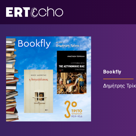
Μετάβαση
σε
περιεχόμενο
Bookfly
Δημήτρης Τρί