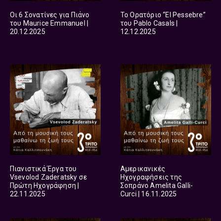
Οι 6 Σονατίνες για Πιάνο
Το Ορατόριο “El Pessebre”
του Maurice Emmanuel |
του Pablo Casals |
20.12.2025
12.12.2025
Πιανιστικά Έργα του
Αμερικανικές
Vsevolod Zaderatsky σε
Ηχογραφήσεις της
Πρώτη Ηχογράφηση |
Σοπράνο Amelita Galli-
22.11.2025
Curci | 16.11.2025