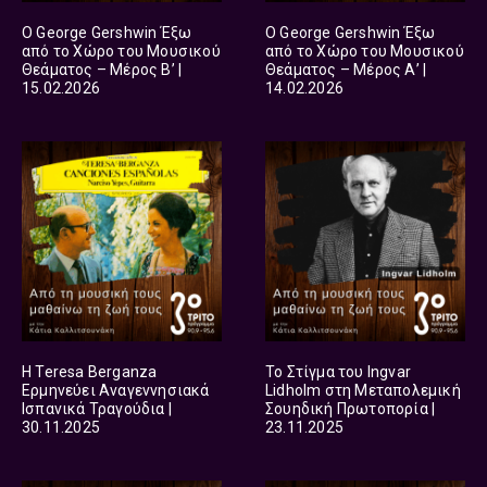
Ο George Gershwin Έξω
Ο George Gershwin Έξω
από το Χώρο του Μουσικού
από το Χώρο του Μουσικού
Θεάματος – Μέρος Β’ |
Θεάματος – Μέρος Α’ |
15.02.2026
14.02.2026
Η Teresa Berganza
Το Στίγμα του Ingvar
Ερμηνεύει Αναγεννησιακά
Lidholm στη Μεταπολεμική
Ισπανικά Τραγούδια |
Σουηδική Πρωτοπορία |
30.11.2025
23.11.2025