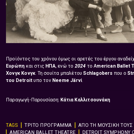
Προϊόντος του χρόνου όμως οι αρετές του έργου αναδεί
Ευρώπη
και στις
ΗΠΑ
, ενώ το
2024
το
A
merican Ballet
Χονγκ Κονγκ
. Τη σουίτα μπαλέτου
Schlagobers
που ο
St
του Detroit
υπο τον
Neeme Järvi
.
Παραγωγή-Παρουσίαση:
Κάτια Καλλιτσουνάκη
TAGS
ΤΡΙΤΟ ΠΡΟΓΡΑΜΜΑ
ΑΠΟ ΤΗ ΜΟΥΣΙΚΗ ΤΟΥΣ
AMERICAN BALLET THEATRE
DETROIT SYMPHONY 