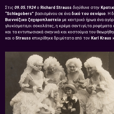
Στις
09.05.1924
ο
Richard Strauss
διηύθυνε
στην
Κρατικ
“Schlagobers”
βασισμένου σε ένα
δικό του σενάριο
. Η 
Bιεννέζικο ζαχαροπλαστείο
με κεντρικό ήρωα ένα αγόρ
γλυκίσματα,οι σοκολάτες, η κρέμα σαντιγύ,τα ροφήματα 
και τα εντυπωσιακά σκηνικά και κοστούμια του θεωρήθ
και ο
Strauss
επικρίθηκε δριμύτατα από τον
Karl Kraus