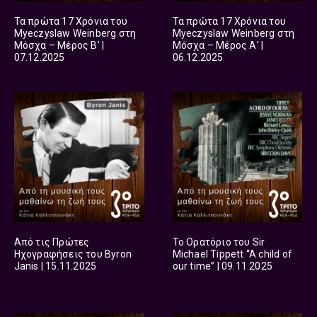
Τα πρώτα 17 Χρόνια του
Τα πρώτα 17 Χρόνια του
Myeczyslaw Weinberg στη
Myeczyslaw Weinberg στη
Μόσχα – Μέρος Β’ |
Μόσχα – Μέρος Α’ |
07.12.2025
06.12.2025
Από τις Πρώτες
Το Ορατόριο του Sir
Ηχογραφήσεις του Byron
Michael Tippett “A child of
Janis | 15.11.2025
our time” | 09.11.2025