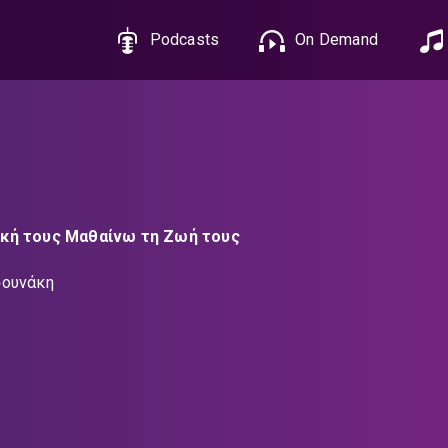
Podcasts
On Demand
κή τους Μαθαίνω τη Ζωή τους
σουνάκη