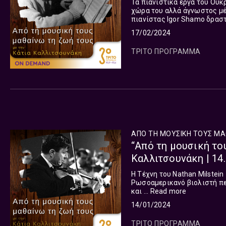
Τα πιανιστικά έργα του Ουκρανού συνθέ
χώρα του αλλά άγνωστος μέ
πιανίστας Igor Shamo δραστ
από το 1946 ως τον πρόωρο 
17/02/2024
ΤΡΙΤΟ ΠΡΟΓΡΑΜΜΑ
ΑΠΟ ΤΗ ΜΟΥΣΙΚΗ ΤΟΥΣ ΜΑ
“Από τη μουσική το
Καλλιτσουνάκη | 14
Η Τέχνη του Nathan Milstei
Ρωσοαμερικανό βιολιστή περ
και ...
Read more
14/01/2024
ΤΡΙΤΟ ΠΡΟΓΡΑΜΜΑ