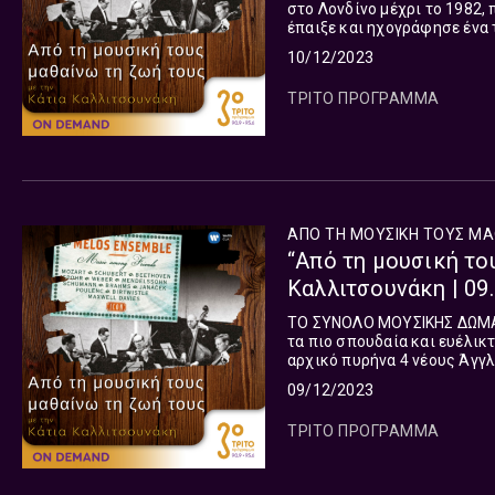
στο Λονδίνο μέχρι το 1982,
έπαιξε και ηχογράφησε ένα 
αιώνα, μαζί με τα έργα που
10/12/2023
ΤΡΙΤΟ ΠΡΟΓΡΑΜΜΑ
ΑΠΟ ΤΗ ΜΟΥΣΙΚΗ ΤΟΥΣ ΜΑ
“Από τη μουσική το
Καλλιτσουνάκη | 09
ΤO ΣΥΝΟΛΟ ΜΟΥΣΙΚΗΣ ΔΩΜΑΤΙΟΥ MELOS 
τα πιο σπουδαία και ευέλικ
αρχικό πυρήνα 4 νέους Άγγλ
Gervase de Peyer, τον φλαουτ
09/12/2023
ΤΡΙΤΟ ΠΡΟΓΡΑΜΜΑ