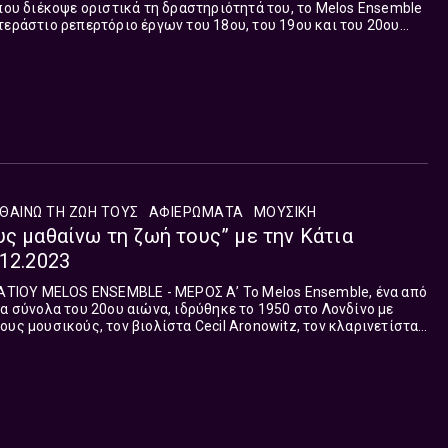
 που διέκοψε οριστικά τη δραστηριότητά του, το Melos Ensemble
τεράστιο ρεπερτόριο έργων του 18ου, του 19ου και του 20ου
 του αφιερώθηκαν, καθώς σύμφωνα...
ΘΑΙΝΩ ΤΗ ΖΩΗ ΤΟΥΣ
ΑΦΙΕΡΏΜΑΤΑ
ΜΟΥΣΙΚΉ
υς μαθαίνω τη ζωή τους” με την Κάτια
.12.2023
ENSEMBLE - ΜΕΡΟΣ Α’ To Melos Ensemble, ένα από
τα σύνολα του 20ου αιώνα, ιδρύθηκε το 1950 στο Λονδίνο με
ους μουσικούς, τον βιολίστα Cecil Aronowitz, τον κλαρινετίστα
ίστα Ric...