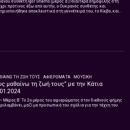
τη Igor Shamo (μέρος α') Ιδιαίτερα δημοφιλής στη
χρι πρότινος έξω από αυτήν, ο Ουκρανός συνθέτης και
ηριοποιήθηκε αποκλειστικά στη γεννέτειρά του, το Κίεβο, και
θάνατο του το 1982 συγκρότησε ...
ΘΑΙΝΩ ΤΗ ΖΩΗ ΤΟΥΣ
ΑΦΙΕΡΏΜΑΤΑ
ΜΟΥΣΙΚΉ
υς μαθαίνω τη ζωή τους” με την Κάτια
.01.2024
n – Μέρος Β’ Το 2ο μέρος του αφιερώματος στον διεθνούς φήμης
ιλαμβάνει, μαζί με προσωπικά του σχόλια για την τέχνη του