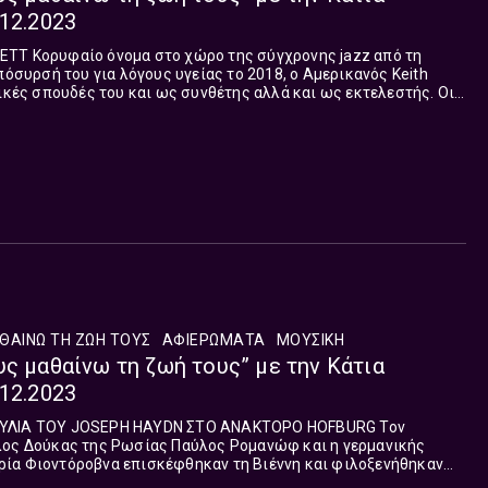
.12.2023
jazz από τη
πόσυρσή του για λόγους υγείας το 2018, ο Αμερικανός Keith
σικές σπουδές του και ως συνθέτης αλλά και ως εκτελεστής. Οι
 έκανε από τ...
ΘΑΙΝΩ ΤΗ ΖΩΗ ΤΟΥΣ
ΑΦΙΕΡΏΜΑΤΑ
ΜΟΥΣΙΚΉ
υς μαθαίνω τη ζωή τους” με την Κάτια
.12.2023
ΥΛΙΑ ΤΟΥ JOSEPH HAYDN ΣΤΟ ΑΝΑΚΤΟΡΟ HOFBURG Τον
λος Δούκας της Ρωσίας Παύλος Ρομανώφ και η γερμανικής
ία Φιοντόροβνα επισκέφθηκαν τη Βιέννη και φιλοξενήθηκαν
1ο στο Ανάκτορο Hofburg. Η μουσ...