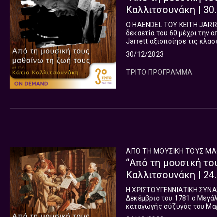
Καλλιτσουνάκη | 30
O HAENDEL ΤΟΥ KEITH JARRETT Κορυφαίο όνομα στο χώρο της σύγχρονης 
δεκαετία του 60 μέχρι την α
Jarrett αξιοποίησε τις κλα
εκτός jazz ηχογραφήσεις που
30/12/2023
ΤΡΙΤΟ ΠΡΟΓΡΑΜΜΑ
ΑΠΟ ΤΗ ΜΟΥΣΙΚΗ ΤΟΥΣ ΜΑ
“Από τη μουσική το
Καλλιτσουνάκη | 24
Η ΧΡΙΣΤΟΥΓΕΝΝΙΑΤΙΚΗ ΣΥΝΑ
Δεκέμβριο του 1781 ο Μεγά
καταγωγής σύζυγός του Μαρ
από τον Αυτοκράτορα Ιωσήφ 