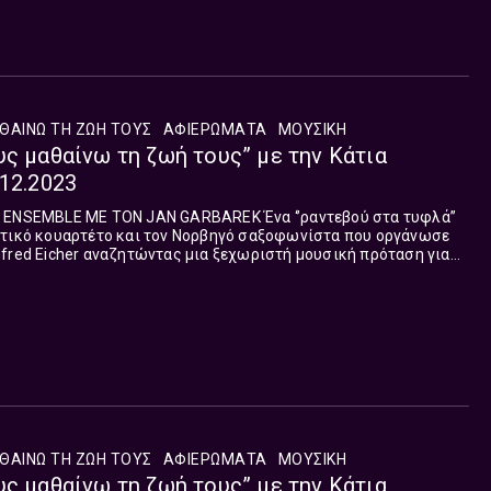
ΘΑΙΝΩ ΤΗ ΖΩΗ ΤΟΥΣ
ΑΦΙΕΡΏΜΑΤΑ
ΜΟΥΣΙΚΉ
υς μαθαίνω τη ζωή τους” με την Κάτια
.12.2023
ΜΕ ΤΟΝ JAN GARBAREK Ένα ‘’ραντεβού στα τυφλά’’
ητικό κουαρτέτο και τον Νορβηγό σαξοφωνίστα που οργάνωσε
fred Eicher αναζητώντας μια ξεχωριστή μουσική πρόταση για
ης δισκογραφικ...
ΘΑΙΝΩ ΤΗ ΖΩΗ ΤΟΥΣ
ΑΦΙΕΡΏΜΑΤΑ
ΜΟΥΣΙΚΉ
υς μαθαίνω τη ζωή τους” με την Κάτια