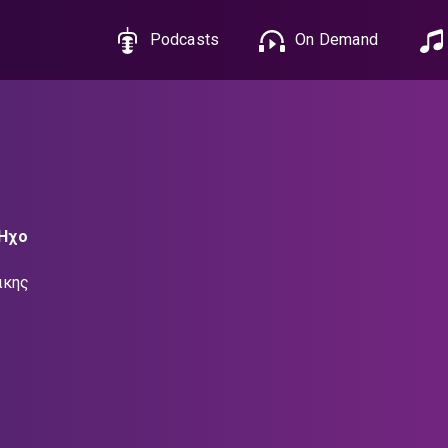
Podcasts
On Demand
 Ήχο
άκης