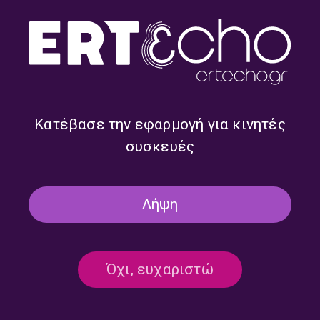
Κατέβασε την εφαρμογή για κινητές
συσκευές
Ύμνοι στα Ψηλά Βουνά: 06.
Ύμνοι στα Ψηλά Βουνά: 05.
Victor Bendix, Wang Xilin |
Richard Strauss | Σάββατο 02
Κυριακή 03 Μαΐου 2026
Μαΐου 2026
Λήψη
Όχι, ευχαριστώ