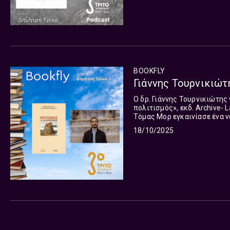
BOOKFLY
Γιάννης Τουρνικιώτη
Ο δρ. Γιάννης Τουρνικιώτης
πολιτισμός», εκδ. Archive- Larousse, Brainfood Με 
Τόμας Μορ εγκαινίασε ένα ν
Έλληνες. Η ουτοπία είναι άρα
18/10/2025