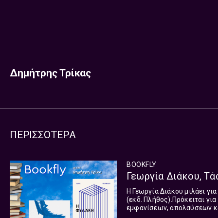
Δημήτρης Τρίκας
ΠΕΡΙΣΣΟΤΕΡΑ
BOOKFLY
Γεωργία Διάκου, Τά
Η Γεωργία Διάκου μιλάει γι
(εκδ. Πλήθος).Πρόκειται γι
εμφανίσεων, απολαύσεων και ονομασιών… Επίσης, ο Τάσος 
του «Η Φυλακή» (εκδ. Αντίπο