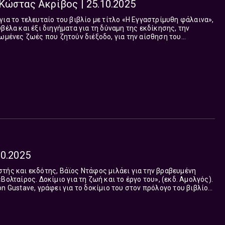
Κώστας Ακρίβος | 25.10.2025
για το τελευταίο του βιβλίο με τίτλο «Η Εγγαστρίμυθη φάλαινα»,
βέλα και έξι διηγήματα για τη δύναμη της εκδίκησης, την
τωμένες ζωές που ζητούν διέξοδο, για την αίσθηση του
μεγαλείο της έβδομης τέχνης....
10.2025
τής και εκδότης, Βάϊος Ντάφος μιλάει για την βραβευμένη
Βολταίρος. Δοκίμιο για τη ζωή και το έργο του», (εκδ. Αμολγός).
n Gustave, γράφει για το δοκίμιο του στον πρόλογο του βιβλίου:
ον Βολταί...