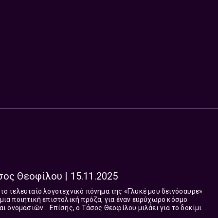
σος Θεοφίλου | 15.11.2025
α το τελευταίο λογοτεχνικό πόνημα της «Γλυκέ μου δεινόσαυρε»
α μια ποιητική επιστολική πρόζα, για έναν ευρύχωρο κόσμο
Θεοφίλου μιλάει για το δοκίμιο
δες). Ο Θεοφίλ...