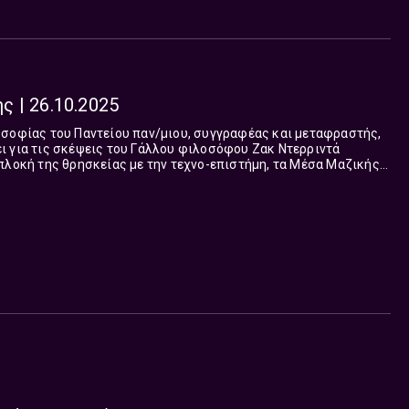
 | 26.10.2025
οσοφίας του Παντείου παν/μιου, συγγραφέας και μεταφραστής,
ι για τις σκέψεις του Γάλλου φιλοσόφου Ζακ Ντερριντά
πλοκή της θρησκείας με την τεχνο-επιστήμη, τα Μέσα Μαζικής
την τηλεόραση. Αφορμή, τ...