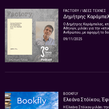
FACTORY / ΙΔΕΕΣ ΤΕΧΝΕΣ
Δημήτρης Καράμπελα
Ο Δημήτρης Καράμπελας, επ
Αθηνών, μιλάει για την «επ
Ανθρώπου, με αφορμή το δοκίμιο τ
Θεός, οι φυσικοί νόμοι, ο ορ
09/11/2025
BOOKFLY
Ελεάνα Στόϊκου, Έφ
Η Ελεάνα Στόϊκου μιλάει τ