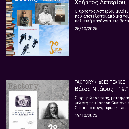
Χρήστος Αστερίου, 
Ο Χρήστος Αστερίου μιλάει 
που αποτελείται από μία νου
πολιτική παράνοια, τις βαλ
καθήκοντος αλλά και για το 
25/10/2025
FACTORY / ΙΔΕΕΣ ΤΕΧΝΕΣ
Βάϊος Ντάφος | 19.
Ο δρ. φιλοσοφίας, μεταφρασ
μελέτη του Lanson Gustave «
Ο ίδιος ο συγγραφέας, Lanso
“προσπάθησα να μιλήσω για τ
19/10/2025