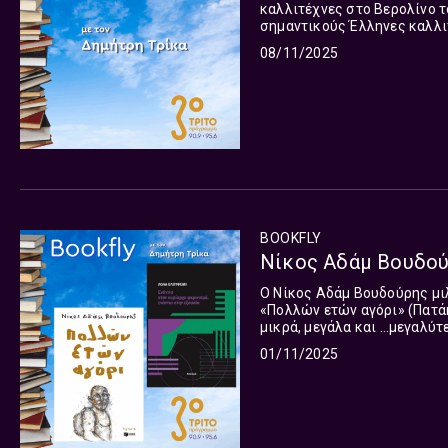
καλλιτέχνες στο Βερολίνο το
σημαντικούς Έλληνες καλλι
χούντας των συνταγματαρχών
08/11/2025
BOOKFLY
Νίκος Αδάμ Βουδούρ
Ο Νίκος Αδάμ Βουδούρης μιλ
«Πολλών ετών αγόρι» (Πατά
μικρά, μεγάλα και …μεγαλύτ
πρόωρες ενηλικιώσεις, παρα
01/11/2025