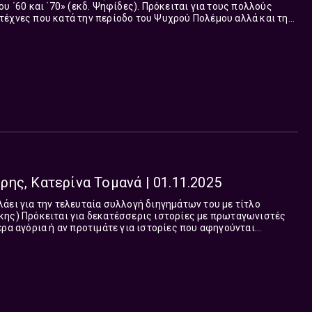
υ ΄60 και ΄70» (εκδ. Ψηφίδες). Πρόκειται για τους πολλούς
τέχνες που κατά την περίοδο του Ψυχρού Πολέμου αλλά και της
, μετακινήθηκαν στο Δυτικό και το Ανατο...
ης, Κατερίνα Τομανά | 01.11.2025
άει για την τελευταία συλλογή διηγημάτων του με τίτλο
κης) Πρόκειται για δεκατέσσερις ιστορίες με πρωταγωνιστές
ερα αγόρια ή αν προτιμάτε για ιστορίες που αφηγούνται
τεταμένες εφηβείες και άλλες ασ...