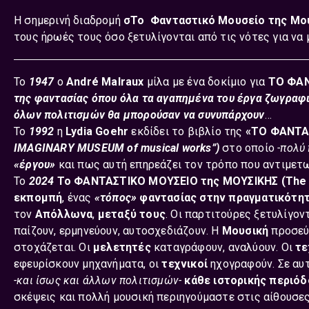
Η σημερινή διαδρομή
σΤο Φανταστικό Μουσείο της Μο
τους ήρωές τους όσο ξετυλίγονται από τις νότες για να
Το
1947
ο
André Malraux
μίλα με ένα δοκίμιο για
ΤΟ ΦΑΝ
της φαντασίας όπου όλα τα αγαπημένα του έργα ζωγραφι
όλων πολιτισμών θα μπορούσαν να συνυπάρχουν
…
To
1992
η
Lydia Goehr
εκδίδει το βιβλίο της
«ΤΟ ΦΑΝΤΑ
IMAGINARY MUSEUM of musical works”)
στο οποίο
-πολύ
«έργου»
και πως αυτή επηρεάζει τον τρόπο που αντιμετ
Το
2024
Το ΦΑΝΤΑΣΤΙΚΟ ΜΟΥΣΕΙΟ της ΜΟΥΣΙΚΗΣ (Τhe
εκπομπή
, ένας
«τόπος»
φαντασίας στην πραγματικότη
τον
Απόλλωνα
,
μεταξύ τους
. Οι παρτιτούρες ξετυλίγον
παίζουν, ερμηνεύουν, αυτοσχεδιάζουν. Η
Μουσική
προσεύχ
στοχάζεται. Οι
μελετητές
καταγράφουν, αναλύουν. Οι
τε
εφευρίσκουν μηχανήματα, οι
τεχνικοί
ηχογραφούν. Σε αυ
-και ίσως και άλλων πολιτισμών-
κάθε ιστορικής περιό
σκέψεις και πολλή μουσική περιηγούμαστε στις αίθουσε