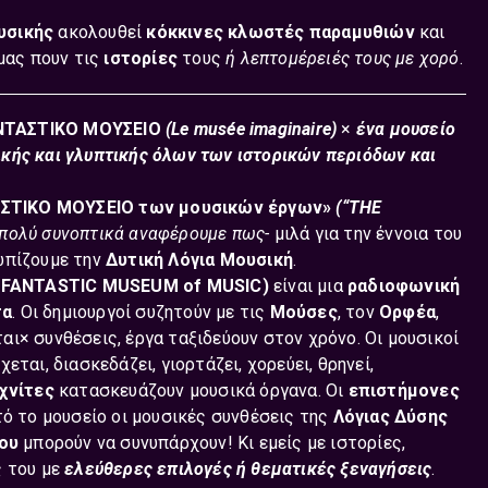
υσικής
ακολουθεί
κόκκινες κλωστές παραμυθιών
και
 μας πουν τις
ιστορίες
τους
ή λεπτομέρειές τους με χορό
.
ΤΑΣΤΙΚΟ ΜΟΥΣΕΙΟ
(Le musée imaginaire)
×
ένα μουσείο
κής και γλυπτικής όλων των ιστορικών περιόδων και
ΣΤΙΚΟ ΜΟΥΣΕΙΟ των μουσικών έργων»
(“THE
 πολύ συνοπτικά αναφέρουμε πως-
μιλά για την έννοια του
ωπίζουμε την
Δυτική Λόγια Μουσική
.
 FANTASTIC MUSEUM of MUSIC)
είναι μια
ραδιοφωνική
τα
. Οι δημιουργοί συζητούν με τις
Μούσες
, τον
Ορφέα
,
ται× συνθέσεις, έργα ταξιδεύουν στον χρόνο. Οι μουσικοί
εται, διασκεδάζει, γιορτάζει, χορεύει, θρηνεί,
χνίτες
κατασκευάζουν μουσικά όργανα. Οι
επιστήμονες
τό το μουσείο οι μουσικές συνθέσεις της
Λόγιας Δύσης
δου
μπορούν να συνυπάρχουν! Κι εμείς με ιστορίες,
ς του με
ελεύθερες επιλογές ή θεματικές ξεναγήσεις
.