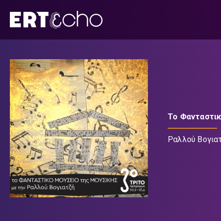
Μετάβαση
σε
περιεχόμενο
Το Φανταστικ
Ραλλού Βογια