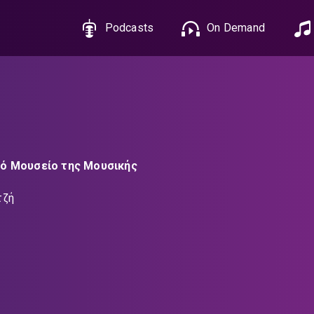
Podcasts
On Demand
ό Μουσείο της Μουσικής
τζή