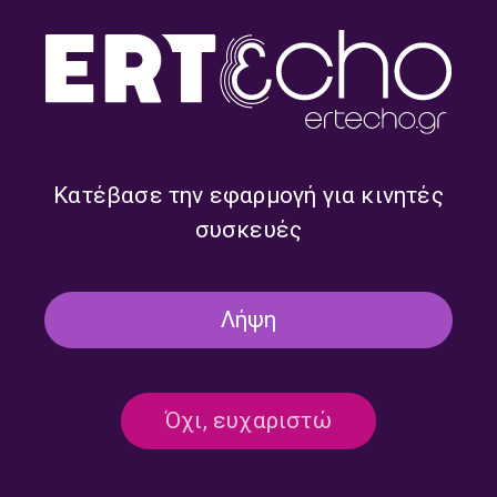
Κατέβασε την εφαρμογή για κινητές
συσκευές
Ο Μητροπολίτης
Ο Καρδιολόγος, Συνθέτης &
Δημητριάδος & Αλμυρού
Συγγραφέα Δρ. Αθανάσιος
Λήψη
Ιγνάτιος Τιμής Ένεκεν |
Δρίτσας Τιμής Ένεκεν [2/2] |
Σάββατο 13 Ιουνίου 2026
Σάββατο 23 Μαΐου 2026
Όχι, ευχαριστώ