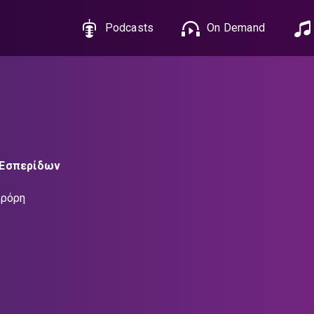
Podcasts
On Demand
 Εσπερίδων
αρόρη