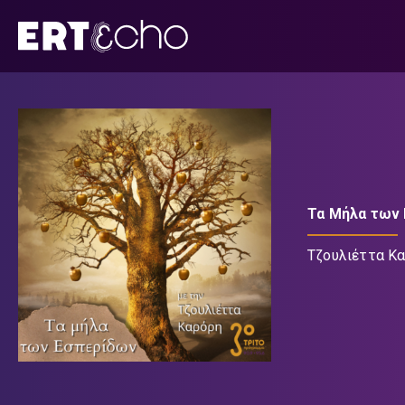
Μετάβαση
σε
περιεχόμενο
Τα Μήλα των
Τζουλιέττα Κ