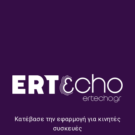
ORCHESTRE NATIONAL DE FRANCE
PHILIPPE PIERLOT
RENAUD CAPUÇON
ROBERT SCHUMANN
THOMAS DUNFORD
THOMAS QUASTHOFF
WOLFGANG AMADEUS MOZART
ΜΟΥΣΙΚΗ ΧΩΡΙΣ ΛΟΓΙΑ
ΤΑΣΟΣ ΡΩΣΟΠΟΥΛΟΣ
ΣΧΕΤΙΚΑ ONDEMAND
Κατέβασε την εφαρμογή για κινητές
συσκευές