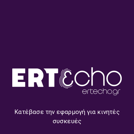
THE CHOIR OF THE ENGLISH CONCERT
THE ENGLISH CONCERT
TREVOR PINNOCK
WOLFGANG AMADEUS MOZART
ΜΟΥΣΙΚΗ ΧΩΡΙΣ ΛΟΓΙΑ
ΤΑΣΟΣ ΡΩΣΟΠΟΥΛΟΣ
ΣΧΕΤΙΚΑ ONDEMAND
Κατέβασε την εφαρμογή για κινητές
συσκευές