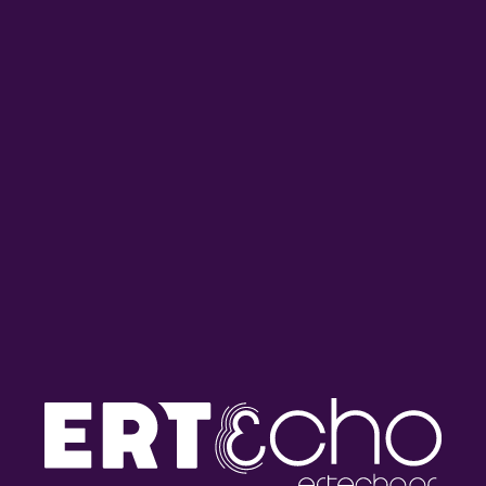
Luciano Supervielle κι Ένας
de L’Air | Πέμπτη 02 Ιουλίου
Θρύλος της Μπάλας |
2026
Παρασκευή 03 Ιουλίου 2026
Οι Oneira | Τετάρτη 01
Μνήμη Dollar Brand: Abdullah
Ιουλίου 2026
Ibrahim (1934-2026) |
Παρασκευή 26 Ιουνίου 2026