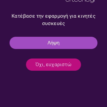
Κατέβασε την εφαρμογή για κινητές
συσκευές
Giovanni Sollima | Πέμπτη 25
Manfred Maurenbrecher |
Λήψη
Ιουνίου 2026
Τετάρτη 24 Ιουνίου 2026
Όχι, ευχαριστώ