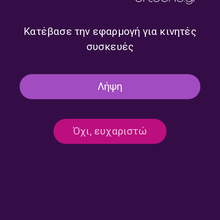
Αισθηματική Αγωγή” με τον
Αισθηματική Αγωγή” με τον
Γιώργο Φλωράκη |
Γιώργο Φλωράκη |
03.08.2026
31.07.2026
Κατέβασε την εφαρμογή για κινητές
συσκευές
Λήψη
Όχι, ευχαριστώ
“Όλα τα πρωινά του Τρίτου –
“Όλα τα πρωινά του Τρίτου –
Αισθηματική Αγωγή” με τον
Αισθηματική Αγωγή” με τον
Γιώργο Φλωράκη |
Γιώργο Φλωράκη |
30.07.2026
29.07.2026