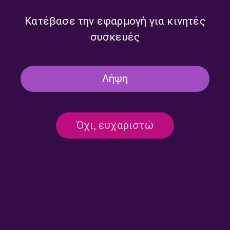
Έλενα Μαραγκού | 14.07.2026
Έλενα Μαραγκού | 13.07.2026
Κατέβασε την εφαρμογή για κινητές
συσκευές
Λήψη
Όχι, ευχαριστώ
“Όλα τα Πρωινά του Τρίτου /
“Όλα τα Πρωινά του Τρίτου /
Πρωινό και Kάτι” με την
Πρωινό και Kάτι” με την
Έλενα Μαραγκού | 07.07.2026
Έλενα Μαραγκού | 06.07.2026