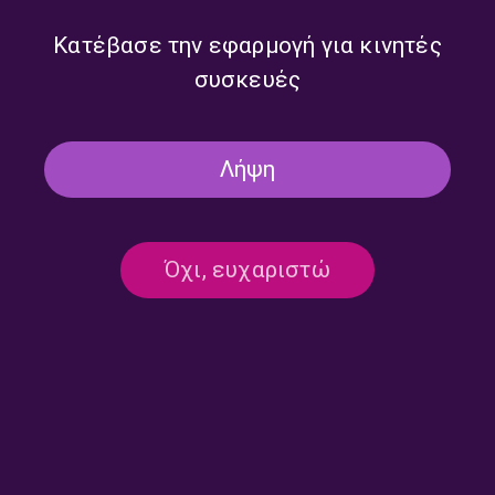
Έλενα Μαραγκού | 14.07.2026
Έλενα Μαραγκού | 13.07.2026
Κατέβασε την εφαρμογή για κινητές
συσκευές
Λήψη
Όχι, ευχαριστώ
“Όλα τα Πρωινά του Τρίτου /
“Όλα τα Πρωινά του Τρίτου /
Πρωινό και Kάτι” με την
Πρωινό και Kάτι” με την
Έλενα Μαραγκού | 07.07.2026
Έλενα Μαραγκού | 06.07.2026