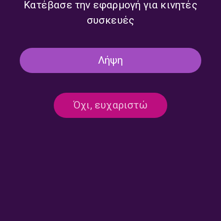
Κατέβασε την εφαρμογή για κινητές
συσκευές
Λήψη
Χρίστος Παπαγεωργίου |
Θεοδόσης Τάσιος | Πέμπτη
Παρασκευή 31 Ιουλίου 2026
30 Ιουλίου 2026
Όχι, ευχαριστώ