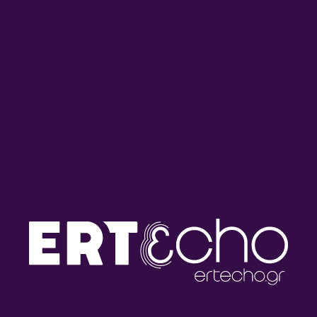
ΣΧΕΤΙΚΑ ONDEMAND
Mario Lanza – [2/2] |
Mario Lanza – [1/2] | Πέμπτη
Παρασκευή 07 Αυγούστου
06 Αυγούστου 2026
2026