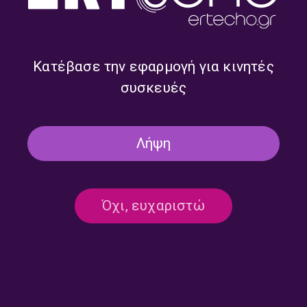
Κατέβασε την εφαρμογή για κινητές
συσκευές
Jacques Ibert (1890 – 1862)
Sergei Prokofiev (1891 –
– Εκπομπή 1/5 | Δευτέρα 03
1953) – Εκπομπή 5/5 |
Λήψη
Αυγούστου 2026
Παρασκευή 31 Ιουλίου 2026
Όχι, ευχαριστώ