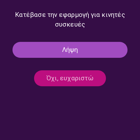
Κατέβασε την εφαρμογή για κινητές
συσκευές
Jacques Ibert (1890 – 1862)
Sergei Prokofiev (1891 –
Λήψη
– Εκπομπή 1/5 | Δευτέρα 03
1953) – Εκπομπή 5/5 |
Αυγούστου 2026
Παρασκευή 31 Ιουλίου 2026
Όχι, ευχαριστώ