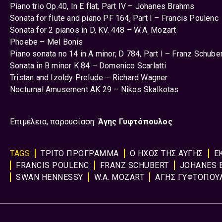
Piano trio Op.40, In E flat, Part IV – Johanes Brahms
Sonata for flute and piano PF 164, Part I – Francis Poulenc
Sonata for 2 pianos in D, KV. 448 – W.A. Mozart
Phoebe – Mel Bonis
Piano sonata no 14 in A minor, D 784, Part I – Franz Schube
Sonata in B minor K 84 – Domenico Scarlatti
Tristan and Izoldy Prelude – Richard Wagner
Nocturnal Amusement AK 29 – Nikos Skalkotas
Επιμέλεια, παρουσίαση:
Άγης Γυφτόπουλος
TAGS
ΤΡΙΤΟ ΠΡΟΓΡΑΜΜΑ
Ο ΗΧΟΣ ΤΗΣ ΑΥΓΗΣ
Ε
FRANCIS POULENC
FRANZ SCHUBERT
JOHANES 
SWAN HENNESSY
W.A. MOZART
ΑΓΗΣ ΓΥΦΤΟΠΟΥ