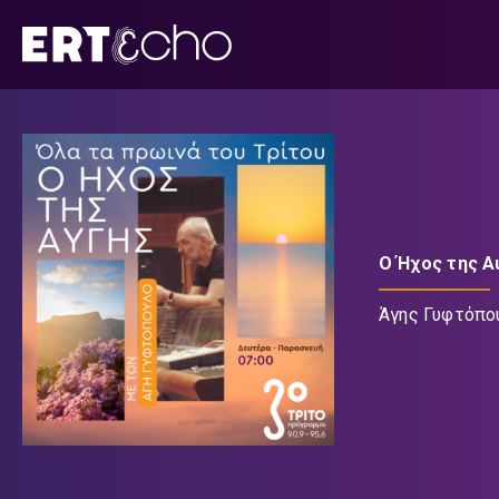
Μετάβαση
σε
περιεχόμενο
Ο Ήχος της Α
Άγης Γυφτόπο