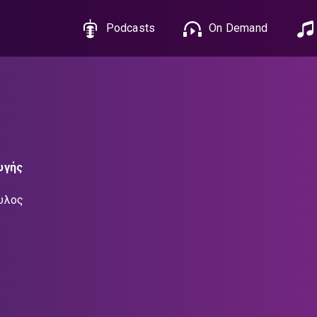
Podcasts
On Demand
υγής
υλος