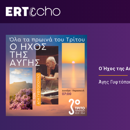
Μετάβαση
σε
περιεχόμενο
Ο Ήχος της Α
Άγης Γυφτόπο