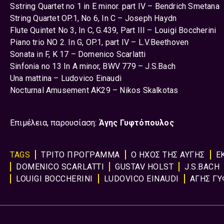
Sstring Quartet no 1 in E minor. part IV – Bendrich Smetana
String Quartet OP.1, No 6, In C – Joseph Haydn
Flute Quintet No 3, In C, G.439, Part III – Louigi Boccherini
Piano trio NO 2. In G, OP.1, part IV – L.V.Beethoven
Sonata in F, K 17 – Domenico Scarlatti
Sinfonia no 13 In A minor, BWV 779 – J.S.Bach
Una mattina – Ludovico Einaudi
Nocturnal Amusement AK29 – Nikos Skalkotas
Επιμέλεια, παρουσίαση:
Άγης Γυφτόπουλος
TAGS
ΤΡΙΤΟ ΠΡΟΓΡΑΜΜΑ
Ο ΗΧΟΣ ΤΗΣ ΑΥΓΗΣ
Ε
DOMENICO SCARLATTI
GUSTAV HOLST
J.S.BACH
LOUIGI BOCCHERINI
LUDOVICO EINAUDI
ΑΓΗΣ Γ