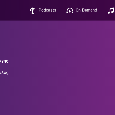
Podcasts
On Demand
υγής
υλος