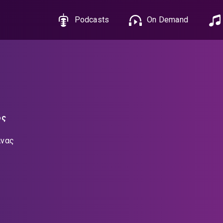
Podcasts
On Demand
ος
άνας