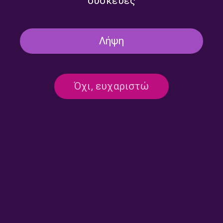
συσκευές
“Jazz in the city” με τον
“Jazz in the city” με τον
Λήψη
Δημήτρη Τρίκα | 31.10.2022
Δημήτρη Τρίκα | 24.10.2022
Όχι, ευχαριστώ
“Jazz in the city” με τον
“Jazz in the city” Ο Δημήτρης
Δημήτρη Τρίκα | 11.07.2022
Τρίκας παρουσιάζει τον
συνθέτη Δημήτρη
Ζαφειρέλη | 08.03.2021