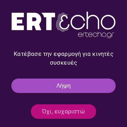
Κατέβασε την εφαρμογή για κινητές
συσκευές
INFO
Intercity
με το Θάνο Φουργιώτη
Κάθε Παρασκευή στις 20:00
στο Τρίτο Πρόγραμμα
και
Λήψη
μετά στο
ERT εcho
Εκπομπή περιπλάνησης και ταξιδιού μέσα από τις εικόνες:
εικόνες της ποίησης, του κινηματογράφου, της ζωής, της
μουσικής
.
Όχι, ευχαριστώ
Με αφορμή ένα θέμα, μια σκέψη, ένα πρόσωπο, ένα βιβλίο,
μια ταινία, ένα γεγονός ανακατεύουμε ντοκουμέντα, σελίδες
βιβλίων, κείμενα, ήχους, μουσική, λόγο και πάμε ταξίδι σε