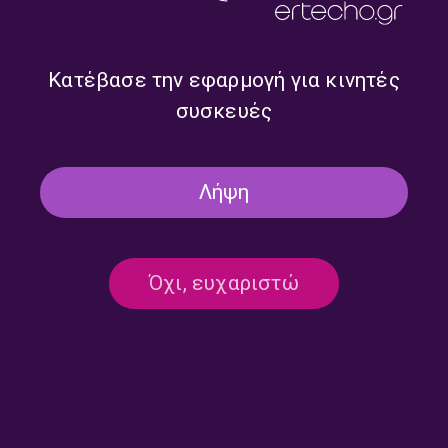
Κατέβασε την εφαρμογή για κινητές
συσκευές
Λήψη
Danny Elfman: “Nightmare
Marc Shaiman: «Πιάσε με αν
Before Christmas” – Ένας
Μπορείς» | Παρασκευή 06
Μελωδικός «Εφιάλτης» |
Δεκεμβρίου 2024
Όχι, ευχαριστώ
Παρασκευή 13 Δεκεμβρίου
2024