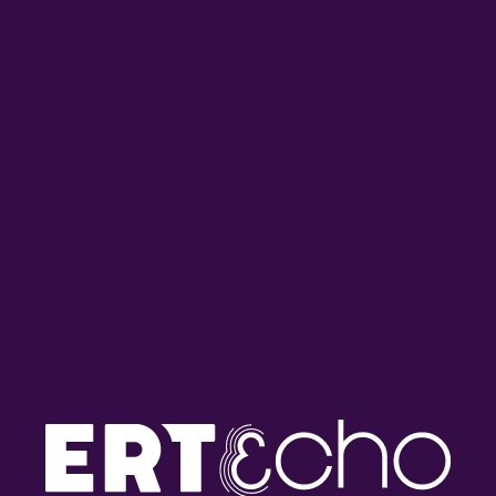
«Ω Musical, Ω Musical» – 4/4:
«Ω Musical, Ω Musical» –
Η «Μούσα» Κλείνει τον
Μουσική Υπόκλιση σε
Κύκλο της | Παρασκευή 10
Τέσσερα Μέρη [3/4] |
Ιανουαρίου 2025
Παρασκευή 03 Ιανουαρίου
2025
«Ω Musical, Ω Musical» –
«Ω Musical, Ω Musical» –
Μουσική Υπόκλιση σε
Μουσική Υπόκλιση σε
Τέσσερα Μέρη [2/4] |
Τέσσερα Μέρη [1/4] |
Παρασκευή 27 Δεκεμβρίου
Παρασκευή 20 Δεκεμβρίου
2024
2024