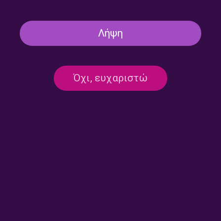
Λήψη
Όχι, ευχαριστώ
Αφιέρωμα στον Ούγγρο
Αφιέρωμα στον Ούγγρο
Βιολοντσελίστα János
Βιολοντσελίστα János
Starker [3/4] | Σάββατο 25
Starker [2/4] | Κυριακή 19
Ιουλίου 2026
Ιουλίου 2026