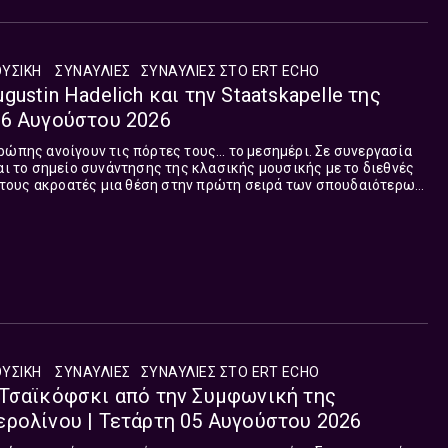
ΥΣΙΚΉ
ΣΥΝΑΥΛΊΕΣ
ΣΥΝΑΥΛΊΕΣ ΣΤΟ ERT ΕCHO
ustin Ηadelich και την Staatskapelle της
06 Αυγούστου 2026
ρώπης ανοίγουν τις πόρτες τους… το μεσημέρι. Σε συνεργασία
ται το σημείο συνάντησης της κλασικής μουσικής με το διεθνές
τους ακροατές μια θέση στην πρώτη σειρά των σπουδαιότερων
κπομπή, που επιμελείται και παρουσιάζει ο Θεόδωρος Λούστας
ασκευή στη μία το μεσημέρι, με δίωρη διάρκεια κάθε Δευτέρα
έρες.
ΥΣΙΚΉ
ΣΥΝΑΥΛΊΕΣ
ΣΥΝΑΥΛΊΕΣ ΣΤΟ ERT ΕCHO
 Τσαϊκόφσκι από την Συμφωνική της
ρολίνου | Τετάρτη 05 Αυγούστου 2026