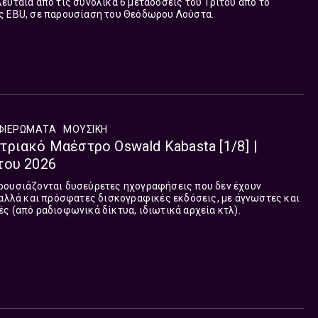
ευταία από τις συνολικά 6 μεταδόσεις του Τρίτου από το
ς EBU, σε παρουσίαση του Θεόδωρου Λούστα.
ΦΙΕΡΏΜΑΤΑ
ΜΟΥΣΙΚΉ
ριακό Μαέστρο Oswald Kabasta [1/8] |
του 2026
ρουσιάζονται δυσεύρετες ηχογραφήσεις που δεν έχουν
 αλλά και πρόσφατες δισκογραφικές εκδόσεις, με άγνωστες και
ς (από ραδιοφωνικά δίκτυα, ιδιωτικά αρχεία κτλ).