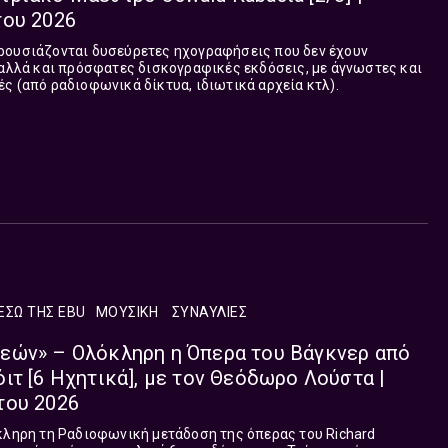
του 2026
ρουσιάζονται δυσεύρετες ηχογραφήσεις που δεν έχουν
 αλλά και πρόσφατες δισκογραφικές εκδόσεις, με άγνωστες και
ς (από ραδιοφωνικά δίκτυα, ιδιωτικά αρχεία κτλ).
ΕΣΩ ΤΗΣ EBU
ΜΟΥΣΙΚΉ
ΣΥΝΑΥΛΊΕΣ
εών» – Ολόκληρη η Όπερα του Βάγκνερ από
ιτ [6 Ηχητικά], με τον Θεόδωρο Λούστα |
του 2026
κληρη τη Ραδιοφωνική μετάδοση της όπερας του Richard