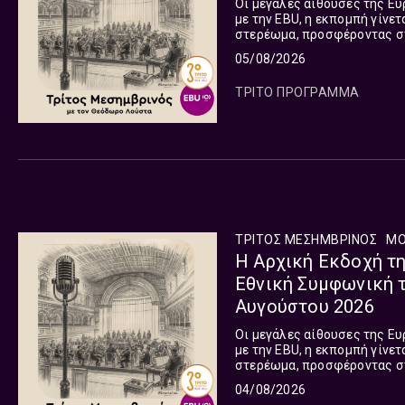
Οι μεγάλες αίθουσες της Ευ
με την EBU, η εκπομπή γίνε
στερέωμα, προσφέροντας σ
συναυλιών παγκοσμίως. Η ε
05/08/2026
μεταδίδεται Δευτέρα με Παρ
και ωριαία τις υπόλοιπες μ
ΤΡΙΤΟ ΠΡΟΓΡΑΜΜΑ
ΤΡΙΤΟΣ ΜΕΣΗΜΒΡΙΝΟΣ
ΜΟ
Η Αρχική Εκδοχή τ
Εθνική Συμφωνική τ
Αυγούστου 2026
Οι μεγάλες αίθουσες της Ευ
με την EBU, η εκπομπή γίνε
στερέωμα, προσφέροντας σ
συναυλιών παγκοσμίως. Η ε
04/08/2026
μεταδίδεται Δευτέρα με Παρ