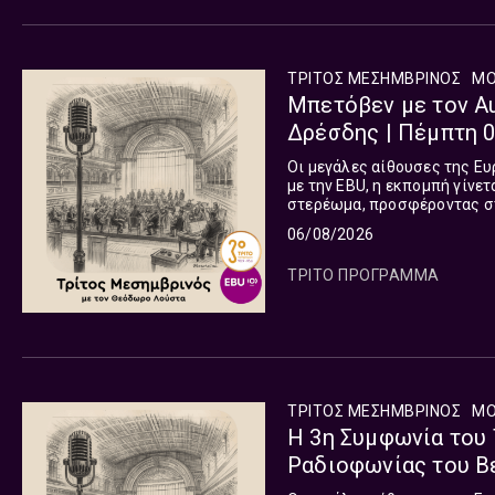
ΤΡΙΤΟΣ ΜΕΣΗΜΒΡΙΝΟΣ
ΜΟ
Μπετόβεν με τον Aug
Δρέσδης | Πέμπτη 
Οι μεγάλες αίθουσες της Ευ
με την EBU, η εκπομπή γίνε
στερέωμα, προσφέροντας σ
συναυλιών παγκοσμίως. Η ε
06/08/2026
μεταδίδεται Δευτέρα με Παρ
και ωριαία τις υπόλοιπες μ
ΤΡΙΤΟ ΠΡΟΓΡΑΜΜΑ
ΤΡΙΤΟΣ ΜΕΣΗΜΒΡΙΝΟΣ
ΜΟ
Η 3η Συμφωνία του
Ραδιοφωνίας του Βε