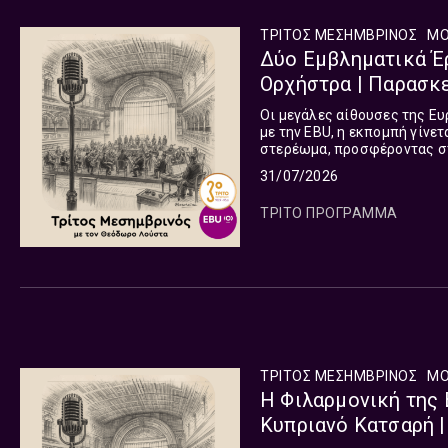
ΤΡΙΤΟΣ ΜΕΣΗΜΒΡΙΝΟΣ
ΜΟ
Δύο Εμβληματικά Έρ
Ορχήστρα | Παρασκε
Οι μεγάλες αίθουσες της Ευ
με την EBU, η εκπομπή γίνε
στερέωμα, προσφέροντας σ
συναυλιών παγκοσμίως. Η ε
31/07/2026
μεταδίδεται Δευτέρα με Παρ
και ωριαία τις υπόλοιπες μ
ΤΡΙΤΟ ΠΡΟΓΡΑΜΜΑ
ΤΡΙΤΟΣ ΜΕΣΗΜΒΡΙΝΟΣ
ΜΟ
Η Φιλαρμονική της 
Κυπριανό Κατσαρή |