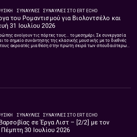
ΥΣΙΚΉ
ΣΥΝΑΥΛΊΕΣ
ΣΥΝΑΥΛΊΕΣ ΣΤΟ ERT ΕCHO
γα του Ρομαντισμού για Βιολοντσέλο και
υή 31 Ιουλίου 2026
ρώπης ανοίγουν τις πόρτες τους… το μεσημέρι. Σε συνεργασία
ται το σημείο συνάντησης της κλασικής μουσικής με το διεθνές
τους ακροατές μια θέση στην πρώτη σειρά των σπουδαιότερων
κπομπή, που επιμελείται και παρουσιάζει ο Θεόδωρος Λούστας
ασκευή στη μία το μεσημέρι, με δίωρη διάρκεια κάθε Δευτέρα
έρες.
ΥΣΙΚΉ
ΣΥΝΑΥΛΊΕΣ
ΣΥΝΑΥΛΊΕΣ ΣΤΟ ERT ΕCHO
Βαρσοβίας σε Έργα Λιστ – [2/2] με τον
 Πέμπτη 30 Ιουλίου 2026