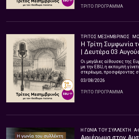
και ωριαία τις υπόλοιπες μ
ΤΡΙΤΟ ΠΡΟΓΡΑΜΜΑ
ΤΡΙΤΟΣ ΜΕΣΗΜΒΡΙΝΟΣ
ΜΟ
Η Τρίτη Συμφωνία τ
| Δευτέρα 03 Αυγού
Οι μεγάλες αίθουσες της Ευ
με την EBU, η εκπομπή γίνε
στερέωμα, προσφέροντας σ
συναυλιών παγκοσμίως. Η ε
03/08/2026
μεταδίδεται Δευτέρα με Παρ
και ωριαία τις υπόλοιπες μ
ΤΡΙΤΟ ΠΡΟΓΡΑΜΜΑ
Η ΓΩΝΙΑ ΤΟΥ ΣΥΛΛΕΚΤΗ
Α
Αφιέρωμα στον Αυστ