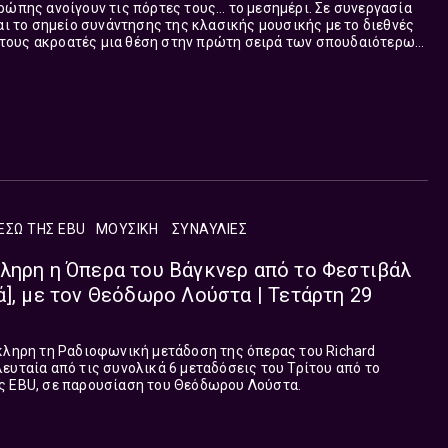
ρώπης ανοίγουν τις πόρτες τους… το μεσημέρι. Σε συνεργασία
ται το σημείο συνάντησης της κλασικής μουσικής με το διεθνές
τους ακροατές μια θέση στην πρώτη σειρά των σπουδαιότερων
κπομπή, που επιμελείται και παρουσιάζει ο Θεόδωρος Λούστας
ασκευή στη μία το μεσημέρι, με δίωρη διάρκεια κάθε Δευτέρα
έρες.
ΕΣΩ ΤΗΣ EBU
ΜΟΥΣΙΚΉ
ΣΥΝΑΥΛΊΕΣ
ληρη η Όπερα του Βάγκνερ από το Φεστιβάλ
ά], με τον Θεόδωρο Λούστα | Τετάρτη 29
κληρη τη Ραδιοφωνική μετάδοση της όπερας του Richard
ευταία από τις συνολικά 6 μεταδόσεις του Τρίτου από το
ς EBU, σε παρουσίαση του Θεόδωρου Λούστα.