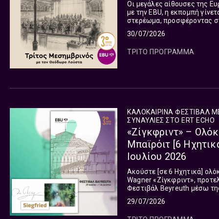
Οι μεγάλες αίθουσες της Ευ
με την EBU, η εκπομπή γίνε
στερέωμα, προσφέροντας σ
συναυλιών παγκοσμίως. Η ε
30/07/2026
μεταδίδεται Δευτέρα με Παρ
και ωριαία τις υπόλοιπες μ
ΤΡΙΤΟ ΠΡΟΓΡΑΜΜΑ
ΚΑΛΟΚΑΙΡΙΝΑ ΦΕΣΤΙΒΑΛ Μ
ΣΥΝΑΥΛΊΕΣ ΣΤΟ ERT ΕCHO
«Ζίγκφριντ» – Ολόκ
Μπαϊρόιτ [6 Ηχητικ
Ιουλίου 2026
Ακούστε [σε 6 Ηχητικά] ολό
Wagner «Ζίγκφριντ», προτελ
Φεστιβάλ Beyreuth μέσω τη
29/07/2026