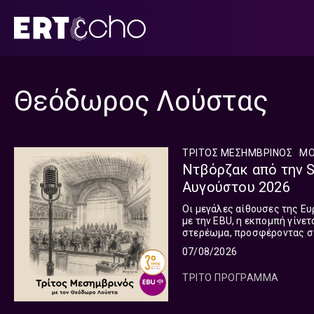
Μετάβαση
σε
περιεχόμενο
Θεόδωρος Λούστας
ΤΡΙΤΟΣ ΜΕΣΗΜΒΡΙΝΟΣ
ΜΟ
Ντβόρζακ από την S
Αυγούστου 2026
Οι μεγάλες αίθουσες της Ευ
με την EBU, η εκπομπή γίνε
στερέωμα, προσφέροντας σ
συναυλιών παγκοσμίως. Η ε
07/08/2026
μεταδίδεται Δευτέρα με Παρ
και ωριαία τις υπόλοιπες μ
ΤΡΙΤΟ ΠΡΟΓΡΑΜΜΑ