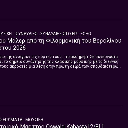
έρες.
ΥΣΙΚΉ
ΣΥΝΑΥΛΊΕΣ
ΣΥΝΑΥΛΊΕΣ ΣΤΟ ERT ΕCHO
ου Μάλερ από τη Φιλαρμονική του Βερολίνου
στου 2026
ρώπης ανοίγουν τις πόρτες τους… το μεσημέρι. Σε συνεργασία
ται το σημείο συνάντησης της κλασικής μουσικής με το διεθνές
τους ακροατές μια θέση στην πρώτη σειρά των σπουδαιότερων
κπομπή, που επιμελείται και παρουσιάζει ο Θεόδωρος Λούστας
ασκευή στη μία το μεσημέρι, με δίωρη διάρκεια κάθε Δευτέρα
έρες.
ΦΙΕΡΏΜΑΤΑ
ΜΟΥΣΙΚΉ
ριακό Μαέστρο Oswald Kabasta [2/8] |