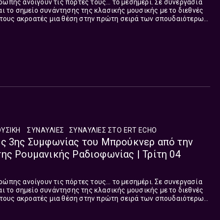
ρώπης ανοίγουν τις πόρτες τους… το μεσημέρι. Σε συνεργασία
ται το σημείο συνάντησης της κλασικής μουσικής με το διεθνές
τους ακροατές μια θέση στην πρώτη σειρά των σπουδαιότερων
κπομπή, που επιμελείται και παρουσιάζει ο Θεόδωρος Λούστας
ασκευή στη μία το μεσημέρι, με δίωρη διάρκεια κάθε Δευτέρα
έρες.
ΥΣΙΚΉ
ΣΥΝΑΥΛΊΕΣ
ΣΥΝΑΥΛΊΕΣ ΣΤΟ ERT ΕCHO
ης 3ης Συμφωνίας του Μπρούκνερ από την
ης Ρουμανικής Ραδιοφωνίας | Τρίτη 04
ρώπης ανοίγουν τις πόρτες τους… το μεσημέρι. Σε συνεργασία
ται το σημείο συνάντησης της κλασικής μουσικής με το διεθνές
τους ακροατές μια θέση στην πρώτη σειρά των σπουδαιότερων
κπομπή, που επιμελείται και παρουσιάζει ο Θεόδωρος Λούστας
ασκευή στη μία το μεσημέρι, με δίωρη διάρκεια κάθε Δευτέρα