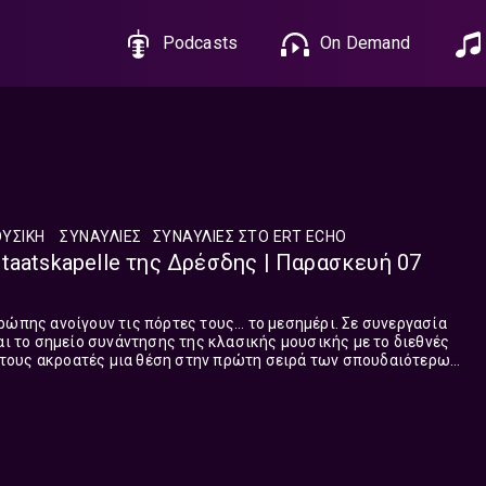
Podcasts
On Demand
ΥΣΙΚΉ
ΣΥΝΑΥΛΊΕΣ
ΣΥΝΑΥΛΊΕΣ ΣΤΟ ERT ΕCHO
taatskapelle της Δρέσδης | Παρασκευή 07
ρώπης ανοίγουν τις πόρτες τους… το μεσημέρι. Σε συνεργασία
ται το σημείο συνάντησης της κλασικής μουσικής με το διεθνές
τους ακροατές μια θέση στην πρώτη σειρά των σπουδαιότερων
κπομπή, που επιμελείται και παρουσιάζει ο Θεόδωρος Λούστας
ασκευή στη μία το μεσημέρι, με δίωρη διάρκεια κάθε Δευτέρα
έρες.