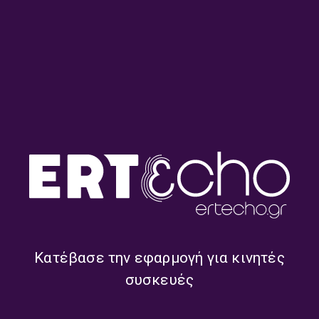
ΕΞΑΤΟΜΗ ΕΚΔΟΣΗ Η ΑΓΙΑ ΚΑΙ ΜΕΓΑΛΗ ΕΒΔΟΜΑΣ
ΕΡΓΑΣΤΗΡΙΟ ΨΑΛΤΙΚΗΣ
Η ΑΓΙΑ ΚΑΙ ΜΕΓΑΛΗ ΕΒΔΟΜΑΣ
ΜΕΓΑΛΗ ΕΒΔΟΜΑΔΑ ΣΤΟ ΤΡΙΤΟ
ΠΑΣΧΑ 2026 ΣΤΟ ΤΡΙΤΟ
ΠΑΤΡΙΑΡΧΙΚΗ ΨΑΛΤΙΚΗ ΠΑΡΑΔΟΣΗ
ΣΧΕΤΙΚΑ ONDEMAND
Κατέβασε την εφαρμογή για κινητές
συσκευές