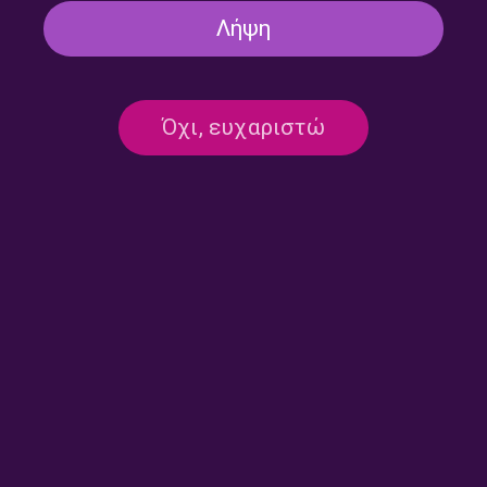
Λήψη
Όχι, ευχαριστώ
«Άξιον Εστίν»: Άγνωστες
«Άξιον Εστίν»: Άγνωστες
Μελοποιήσεις του Ύμνου με
Μελοποιήσεις του Ύμνου με
τον Μελετητή Νίκο Ανδρίκο
τον Μελετητή Νίκο Ανδρίκο
– [2/2] | Κυριακή 26 Ιουλίου
– [1/2] | Σάββατο 25 Ιουλίου
2026
2026