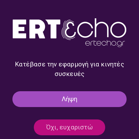
Αθηνά Σχινά, Στέλιος
Στέλιος Βραχνής, Όλια
Κρασανάκης, Αναστασία
Λαζαρίδου, Ελπίδα
Κότσαλη | Τετάρτη 05
Σκούφαλου | Δευτέρα 03
Αυγούστου 2026
Αυγούστου 2026
Κατέβασε την εφαρμογή για κινητές
συσκευές
Λήψη
Θεοδόσης Τάσιος,
Ελένη Ευθυμίου, Μαρία
Όχι, ευχαριστώ
Αλέξανδρος Ευκλείδης,
Κουτσομάλλη-Moreau,
Τζίνα Θλιβέρη | Τετάρτη 29
Δημήτρης Τάρλοου, Σοφία