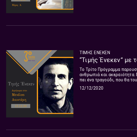
ΤΙΜΗΣ ΕΝΕΚΕΝ
“Τιμής Ένεκεν” με τ
Το Τρίτο Πρόγραμμα παρουσι
ανθρωπιά και ακεραιότητα. 
πει ένα τραγούδι, που θα τ
τη συμφορά, πόση δύναμη βρ
12/12/2020
κόσμοι μπορούν να συνυπάρ
Λουντέμης, πλούτισε τη λογ
ανανέωσε τον πεζό λόγο με 
ούτε η ποιητική διάθεση πο