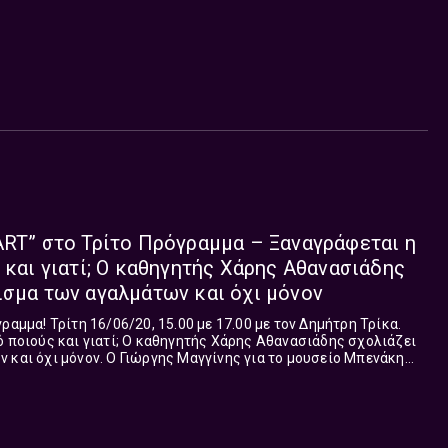
ου αδιαχώρητου και γέμισε θέατρα και παραστάσεις από θεατές
ουν τις νέες του εκπλήξεις… η μεγαλύτερη έκπληξη ωστόσο,
αλύτερη φήμη απ’ το έργο του, απέκτησε ο χαρακτήρας του σ’
εχνικό μικρόκοσμο τον οποίο ακούραστα τόσα χρόνια
ία του…
το Τρίτο Πρόγραμμα – Ξαναγράφεται η
 και γιατί; Ο καθηγητής Χάρης Αθανασιάδης
ισμα των αγαλμάτων και όχι μόνον
ραμμα! Τρίτη 16/06/20, 15.00 με 17.00 με τον Δημήτρη Τρίκα.
ό ποιούς και γιατί; Ο καθηγητής Χάρης Αθανασιάδης σχολιάζει
 και όχι μόνον. Ο Γιώργης Μαγγίνης για το μουσείο Μπενάκη
θέτης Γιάνν...