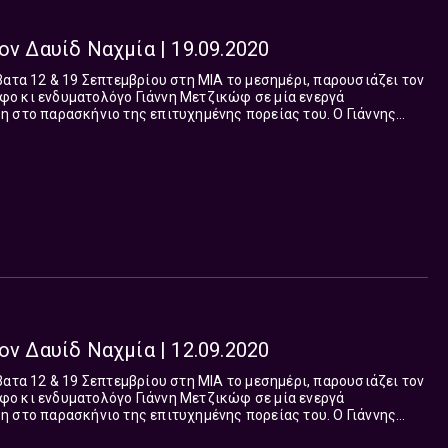
ον Δαυίδ Ναχμία | 19.09.2020
βατα 12 & 19 Σεπτεμβρίου στη ΜΙΑ το μεσημέρι, παρουσιάζει τον
ο κι ενδυματολόγο Γιάννη Μετζικώφ σε μία ενεργά
 στο παρασκήνιο της επιτυχημένης πορείας του. Ο Γιάννης
νογραφίας και της ενδυματολογίας Το όνομά του, πολλές
ου αδιαχώρητου και γέμισε θέατρα και παραστάσεις από θεατές
ουν τις νέες του εκπλήξεις… η μεγαλύτερη έκπληξη ωστόσο,
αλύτερη φήμη απ’ το έργο του, απέκτησε ο χαρακτήρας του σ’
εχνικό μικρόκοσμο τον οποίο ακούραστα τόσα χρόνια
ία του…
ον Δαυίδ Ναχμία | 12.09.2020
βατα 12 & 19 Σεπτεμβρίου στη ΜΙΑ το μεσημέρι, παρουσιάζει τον
ο κι ενδυματολόγο Γιάννη Μετζικώφ σε μία ενεργά
 στο παρασκήνιο της επιτυχημένης πορείας του. Ο Γιάννης
νογραφίας και της ενδυματολογίας Το όνομά του, πολλές