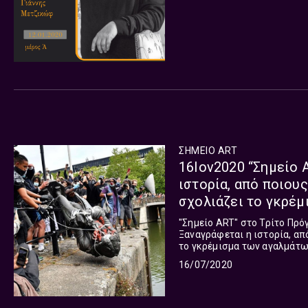
φορές, ανέτρεψε τον νόμο τ
που επιθυμούσαν να θαυμάσ
είναι ο ίδιος και ακόμα μεγ
αυτόν τον επάλληλο καλλιτ
αναζωογονεί με την παρουσ
ΣΗΜΕΙΟ ART
16Ιον2020 “Σημείο ART” σ
ιστορία, από ποιους
σχολιάζει τo γκρέμ
"Σημείο ART" στο Τρίτο Πρόγ
Ξαναγράφεται η ιστορία, απ
τo γκρέμισμα των αγαλμάτων
της επόμενης μέρας. Ο σκηνο
16/07/2020