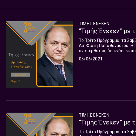
ΤΙΜΗΣ ΕΝΕΚΕΝ
“Τιμής Ένεκεν” με τ
Το Τρίτο Πρόγραμμα, τα Σάβ
Δρ. Φώτη Παπαθανασίου. Η π
ανυπερθέτως δεικνύει εκπα
χωρέσουν σε μία μόνο καριέ
05/06/2021
του εκπομπές και την εξειδ
φάσματος του Ρίχαρντ Βάγκνερ. Μεταξύ των κεντρικών σημείων αναφοράς τ
του, η ίδρυση της Τεχνόπολ
ιδρύματος Β. Μ. Θεοχαράκη.
ΤΙΜΗΣ ΕΝΕΚΕΝ
“Τιμής Ένεκεν” με τ
Το Τρίτο Πρόγραμμα, τα Σάβ