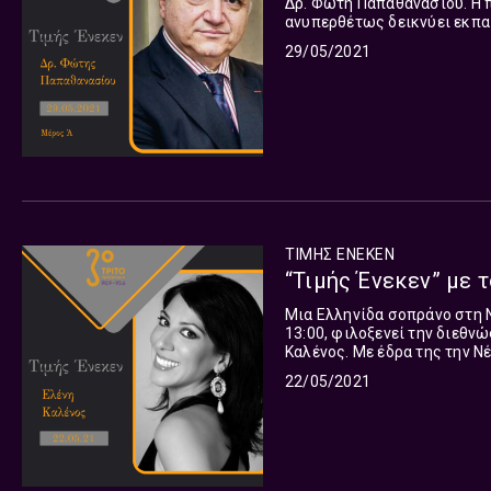
Δρ. Φώτη Παπαθανασίου. Η π
ανυπερθέτως δεικνύει εκπα
χωρέσουν σε μία μόνο καριέ
29/05/2021
του εκπομπές και την εξειδ
φάσματος του Ρίχαρντ Βάγκνερ. Μεταξύ των κεντρικών σημείων αναφοράς τ
του, η ίδρυση της Τεχνόπολ
ιδρύματος Β. Μ. Θεοχαράκη.
ΤΙΜΗΣ ΕΝΕΚΕΝ
“Τιμής Ένεκεν” με τ
Μια Ελληνίδα σοπράνο στη Νέα Υόρκη Το Τρίτο Πρόγραμμα, αυτό τ
13:00, φιλοξενεί την διεθ
Καλένος. Με έδρα της την Ν
υπενθυμίζοντας σε κάθε ευκ
22/05/2021
απ' την Θεσσαλονίκη με ελά
κριτικές απ' τους αυστηρότ
τα σημαντικότερα έντυπα... 