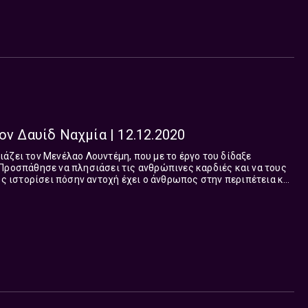
ον Δαυίδ Ναχμία | 12.12.2020
άζει τον Μενέλαο Λουντέμη, που με το έργο του δίδαξε
Προσπάθησε να πλησιάσει τις ανθρώπινες καρδιές και να τους
ους ιστορίσει πόσην αντοχή έχει ο άνθρωπος στην περιπέτεια και
ίσκει κάθε φορά που βλέπει να του φεύγει η ζωή και πόσοι
χουν στην πιο κουρασμένη και αποκαμωμένη ψυχή. Ο
οτεχνία μας με τις ειλικρινείς εκμυστηρεύσεις του και
στοιχεία που ούτε η κοινωνική παρατήρηση μπορούσε να δώσει,
υ καλλιεργείται στο σπουδαστήριο.