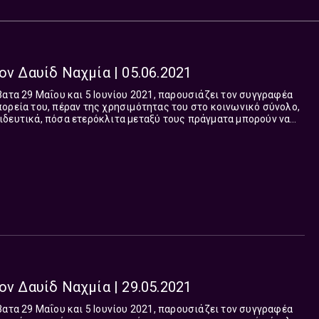
ον Δαυίδ Ναχμία | 05.06.2021
βατα 29 Μαΐου και 5 Ιουνίου 2021, παρουσιάζει τον συγγραφέα
ορεία του, πέραν της χρησιμότητας του στο κοινωνικό σύνολο,
ιδευτικά, πόσα ετερόκλιτα μεταξύ τους πράγματα μπορούν να
ρα. Γνωστός και στο Τρίτο Πρόγραμμα απ’ τις μουσικολογικές
ίκευσή του στο έργο και την φιλοσοφική προέκταση του
ης καριέρας
ης και του Μουσείου Μαρία Κάλλας και η διεύθυνση του
ον Δαυίδ Ναχμία | 29.05.2021
βατα 29 Μαΐου και 5 Ιουνίου 2021, παρουσιάζει τον συγγραφέα