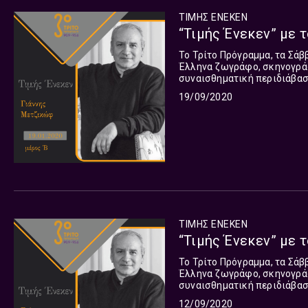
ΤΙΜΗΣ ΕΝΕΚΕΝ
“Τιμής Ένεκεν” με τ
Το Τρίτο Πρόγραμμα, τα Σάβ
Έλληνα ζωγράφο, σκηνογράφ
συναισθηματική περιδιάβαση
Μετζικώφ, ποιητής της σκη
19/09/2020
φορές, ανέτρεψε τον νόμο τ
που επιθυμούσαν να θαυμάσ
είναι ο ίδιος και ακόμα μεγ
αυτόν τον επάλληλο καλλιτ
αναζωογονεί με την παρουσ
ΤΙΜΗΣ ΕΝΕΚΕΝ
“Τιμής Ένεκεν” με τ
Το Τρίτο Πρόγραμμα, τα Σάβ
Έλληνα ζωγράφο, σκηνογράφ
συναισθηματική περιδιάβαση
Μετζικώφ, ποιητής της σκη
12/09/2020