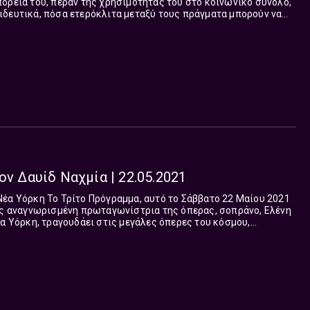
ορεία του, πέραν της χρησιμότητας του στο κοινωνικό σύνολο,
ιδευτικά, πόσα ετερόκλιτα μεταξύ τους πράγματα μπορούν να
ρα. Γνωστός και στο Τρίτο Πρόγραμμα απ’ τις μουσικολογικές
ίκευσή του στο έργο και την φιλοσοφική προέκταση του
ης καριέρας
ης και του Μουσείου Μαρία Κάλλας και η διεύθυνση του
ον Δαυίδ Ναχμία | 22.05.2021
ο Σάββατο 22 Μαίου 2021
νώς αναγνωρισμένη πρωταγωνίστρια της όπερας, σοπράνο, Ελένη
έα Υόρκη, τραγουδάει στις μεγάλες όπερες του κόσμου,
αιρία την Ελληνική της καταγωγή. H Eλένη Καλένος ξεκινώντας
χιστα, κατάφερε σε μία δεκαετία να αποσπάσει διθυραμβικές
ερους κριτικούς τέχνης της Αμερικής, το κοινό της όπερας και
Τιμής Ένεκεν, για την Ελληνίδα σοπράνο Ελένη Καλένος.