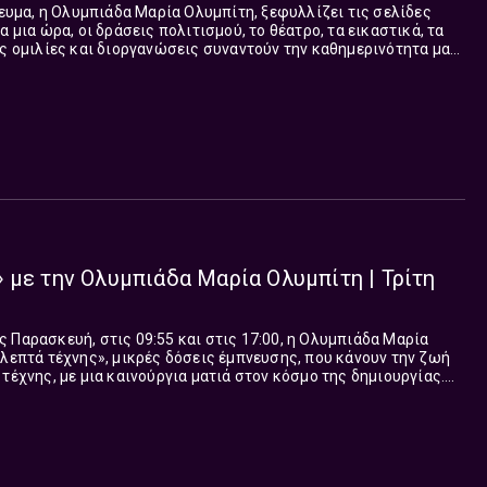
γευμα, η Ολυμπιάδα Μαρία Ολυμπίτη, ξεφυλλίζει τις σελίδες
α μια ώρα, οι δράσεις πολιτισμού, το θέατρο, τα εικαστικά, τα
ες ομιλίες και διοργανώσεις συναντούν την καθημερινότητα μας,
ς συγκρατήσουμε στο μυαλό μας και να τις σημειώνουμε, ο
λόγιο ζωής.
 με την Ολυμπιάδα Μαρία Ολυμπίτη | Τρίτη
 Παρασκευή, στις 09:55 και στις 17:00, η Ολυμπιάδα Μαρία
 λεπτά τέχνης», μικρές δόσεις έμπνευσης, που κάνουν την ζωή
τέχνης, με μια καινούργια ματιά στον κόσμο της δημιουργίας.
μικρή ανάσα ομορφιάς.