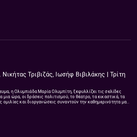
μικρή ανάσα ομορφιάς.
 Νικήτας Τριβιζάς, Ιωσήφ Βιβιλάκης | Τρίτη
γευμα, η Ολυμπιάδα Μαρία Ολυμπίτη, ξεφυλλίζει τις σελίδες
α μια ώρα, οι δράσεις πολιτισμού, το θέατρο, τα εικαστικά, τα
ες ομιλίες και διοργανώσεις συναντούν την καθημερινότητα μας,
ς συγκρατήσουμε στο μυαλό μας και να τις σημειώνουμε, ο
λόγιο ζωής.