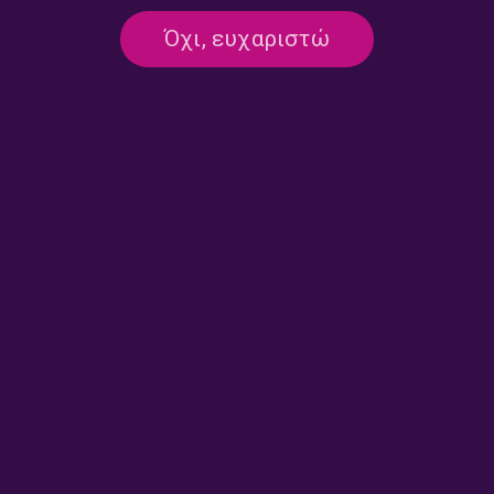
Όχι, ευχαριστώ
Της Ψυχής Μου Το Χώμα με
Της Ψυχής Μου Το Χώμα με
τον Άγγελο Σταθόπουλο |
τον Άγγελο Σταθόπουλο |
28.02.2023
22.02.2023