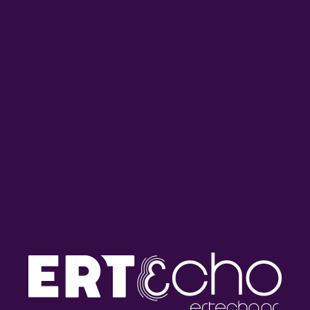
Οι Έλληνες του Χαρτούμ, με
Η ιστορία του Ελληνικού
το βλέμμα του Γιώργου
Κινηματογράφου στην
Παναγιωτόπουλου
Αυστραλία. Ο Π. Γιαννούδης
θυμάται