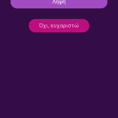
Λήψη
Η περιφέρεια στη Φωνή της
Η περιφέρεια στη Φωνή της
Ελλάδας: Κοζάνη | 13.03.2026
Ελλάδας: Φλώρινα |
23.01.2026
Όχι, ευχαριστώ
Ο Δ. Μελάς του Ελληνο-
To 6ο ΓΕΛ Λάρισας στην ΕΡΤ
Ινδικού Εμπορικού
Λάρισας | 09.05.2025
Επιμελητηρίου στην
“Παγκόσμια Φωνή μας” |
28.05.2025