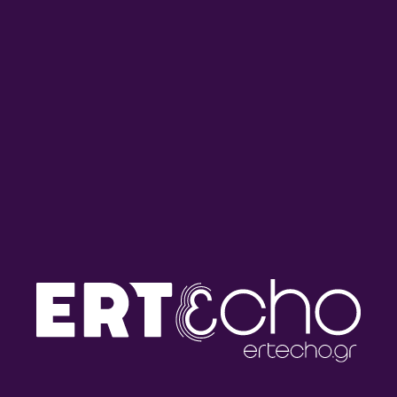
Ο Δρ Νίκος Μιχαηλίδης
Ο Ιωάννης Σιεκέρσαββας
στους ‘Έλληνες Παντού” |
στους ‘Έλληνες Παντού” |
21.06.2026
21.06.2026
Ο Δρ Παναγιώτης Παύλος
Ο Χρίστος Κληρίδης στους
στους ‘Έλληνες Παντού” |
‘Έλληνες Παντού” |
20.06.2026
14.06.2026