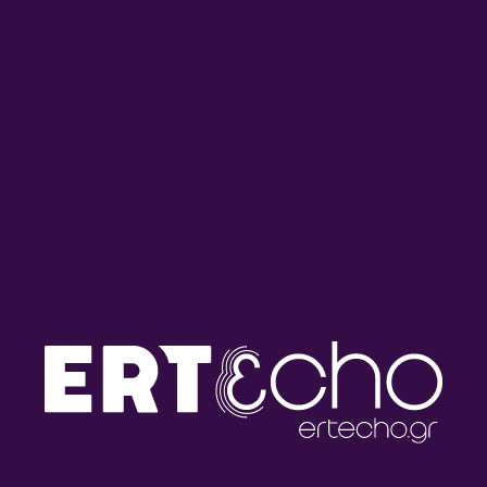
Ο Δρ Νίκος Μιχαηλίδης
Ο Ιωάννης Σιεκέρσαββας
στους ‘Έλληνες Παντού” |
στους ‘Έλληνες Παντού” |
21.06.2026
21.06.2026
Ο Δρ Παναγιώτης Παύλος
Ο Χρίστος Κληρίδης στους
στους ‘Έλληνες Παντού” |
‘Έλληνες Παντού” |
20.06.2026
14.06.2026