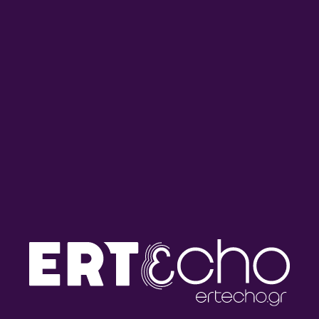
Ο Δρ Νίκος Μιχαηλίδης
Ο Ιωάννης Σιεκέρσαββας
στους ‘Έλληνες Παντού” |
στους ‘Έλληνες Παντού” |
21.06.2026
21.06.2026
Ο Δρ Παναγιώτης Παύλος
Ο Χρίστος Κληρίδης στους
στους ‘Έλληνες Παντού” |
‘Έλληνες Παντού” |
20.06.2026
14.06.2026