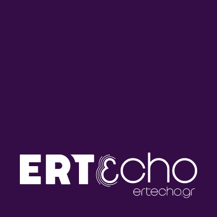
Ο Δρ Νίκος Μιχαηλίδης
Ο Ιωάννης Σιεκέρσαββας
στους ‘Έλληνες Παντού” |
στους ‘Έλληνες Παντού” |
21.06.2026
21.06.2026
Ο Δρ Παναγιώτης Παύλος
Ο Χρίστος Κληρίδης στους
στους ‘Έλληνες Παντού” |
‘Έλληνες Παντού” |
20.06.2026
14.06.2026