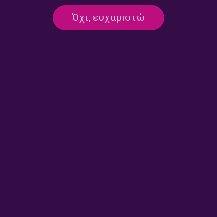
10/06/2026
Όχι, ευχαριστώ
ΕΚΠΟΜΠΈΣ
Στον κόσμο μας – Χρήστος
Σαράντος | 09.06.2026
09/06/2026
ΕΚΠΟΜΠΈΣ
Στον κόσμο μας – Χρήστος
Σαράντος | 08.06.2026
08/06/2026